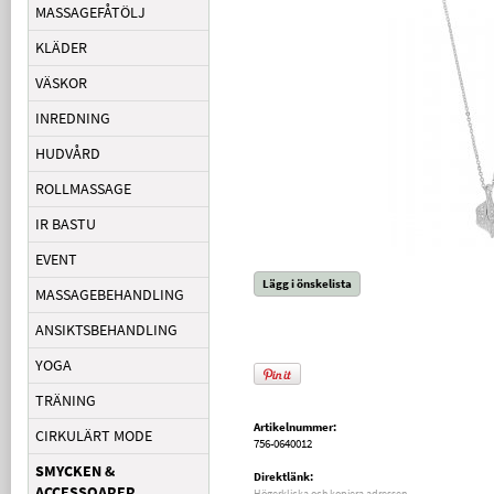
MASSAGEFÅTÖLJ
KLÄDER
VÄSKOR
INREDNING
HUDVÅRD
ROLLMASSAGE
IR BASTU
EVENT
Lägg i önskelista
MASSAGEBEHANDLING
ANSIKTSBEHANDLING
YOGA
TRÄNING
Artikelnummer:
CIRKULÄRT MODE
756-0640012
SMYCKEN &
Direktlänk:
ACCESSOARER
Högerklicka och kopiera adressen