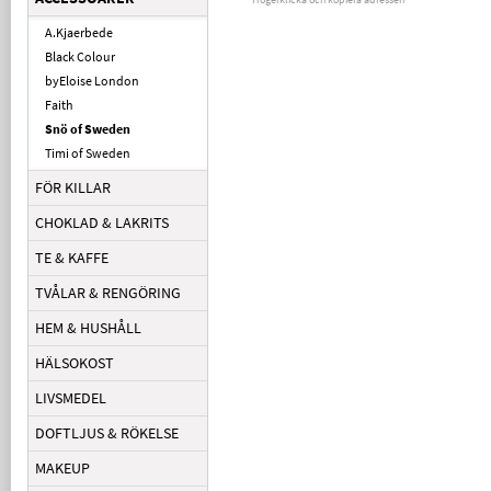
A.Kjaerbede
Black Colour
byEloise London
Faith
Snö of Sweden
Timi of Sweden
FÖR KILLAR
CHOKLAD & LAKRITS
TE & KAFFE
TVÅLAR & RENGÖRING
HEM & HUSHÅLL
HÄLSOKOST
LIVSMEDEL
DOFTLJUS & RÖKELSE
MAKEUP