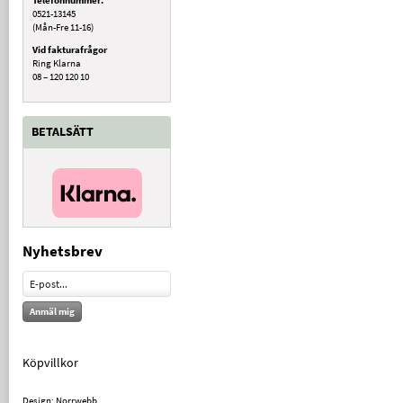
0521-13145
(Mån-Fre 11-16)
Vid fakturafrågor
Ring Klarna
08 – 120 120 10
BETALSÄTT
Nyhetsbrev
Anmäl mig
Köpvillkor
Design: Norrwebb