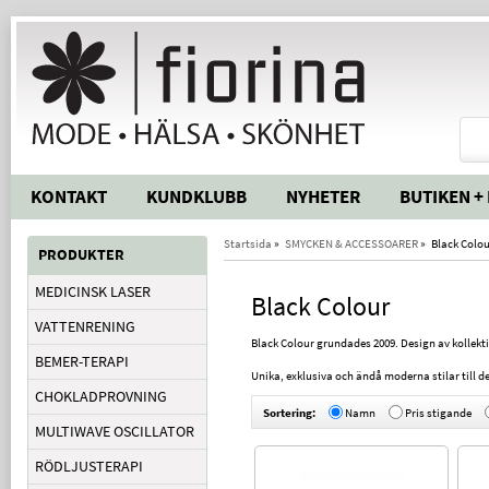
KONTAKT
KUNDKLUBB
NYHETER
BUTIKEN +
Startsida
»
SMYCKEN & ACCESSOARER
»
Black Colo
PRODUKTER
MEDICINSK LASER
Black Colour
VATTENRENING
Black Colour grundades 2009. Design av kollekti
BEMER-TERAPI
Unika, exklusiva och ändå moderna stilar till d
CHOKLADPROVNING
Sortering:
Namn
Pris stigande
MULTIWAVE OSCILLATOR
RÖDLJUSTERAPI