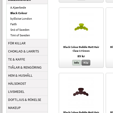
A.Kjaerbede
Black Colour
byEloise London
Faith
Snö of Sweden
Timi of Sweden
FÖR KILLAR
Black Colour Bubble Matt Hair
Bl
CHOKLAD & LAKRITS
Claw Lt Green
89 kr
TE & KAFFE
Info
Köp
TVÅLAR & RENGÖRING
HEM & HUSHÅLL
HÄLSOKOST
LIVSMEDEL
DOFTLJUS & RÖKELSE
MAKEUP
Black Colour Bubble Matt Hair
Bl