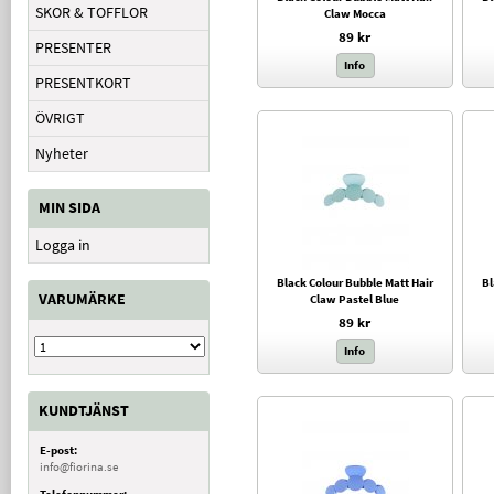
SKOR & TOFFLOR
Claw Mocca
89 kr
PRESENTER
Info
PRESENTKORT
ÖVRIGT
Nyheter
MIN SIDA
Logga in
Black Colour Bubble Matt Hair
Bl
VARUMÄRKE
Claw Pastel Blue
89 kr
Info
KUNDTJÄNST
E-post:
info@fiorina.se
Telefonnummer: