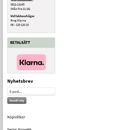
0521-13145
(Mån-Fre 11-16)
Vid fakturafrågor
Ring Klarna
08 – 120 120 10
BETALSÄTT
Nyhetsbrev
Anmäl mig
Köpvillkor
Design: Norrwebb