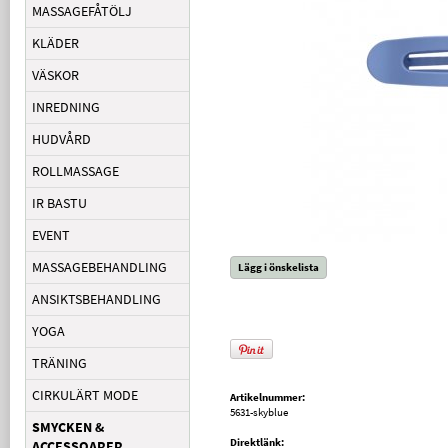
MASSAGEFÅTÖLJ
KLÄDER
VÄSKOR
INREDNING
HUDVÅRD
ROLLMASSAGE
IR BASTU
EVENT
MASSAGEBEHANDLING
Lägg i önskelista
ANSIKTSBEHANDLING
YOGA
TRÄNING
CIRKULÄRT MODE
Artikelnummer:
5631-skyblue
SMYCKEN &
Direktlänk:
ACCESSOARER