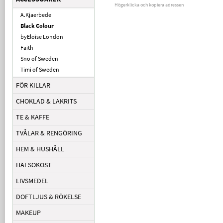
Högerklicka och kopiera adressen
A.Kjaerbede
Black Colour
byEloise London
Faith
Snö of Sweden
Timi of Sweden
FÖR KILLAR
CHOKLAD & LAKRITS
TE & KAFFE
TVÅLAR & RENGÖRING
HEM & HUSHÅLL
HÄLSOKOST
LIVSMEDEL
DOFTLJUS & RÖKELSE
MAKEUP