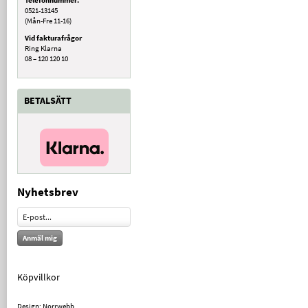
0521-13145
(Mån-Fre 11-16)
Vid fakturafrågor
Ring Klarna
08 – 120 120 10
BETALSÄTT
Nyhetsbrev
Anmäl mig
Köpvillkor
Design: Norrwebb