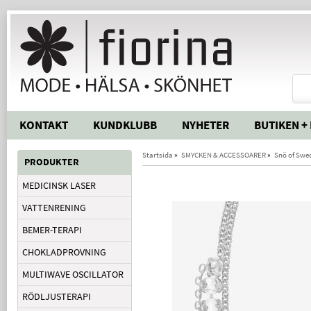
KONTAKT
KUNDKLUBB
NYHETER
BUTIKEN +
Startsida
»
SMYCKEN & ACCESSOARER
»
Snö of Swe
PRODUKTER
MEDICINSK LASER
VATTENRENING
BEMER-TERAPI
CHOKLADPROVNING
MULTIWAVE OSCILLATOR
RÖDLJUSTERAPI