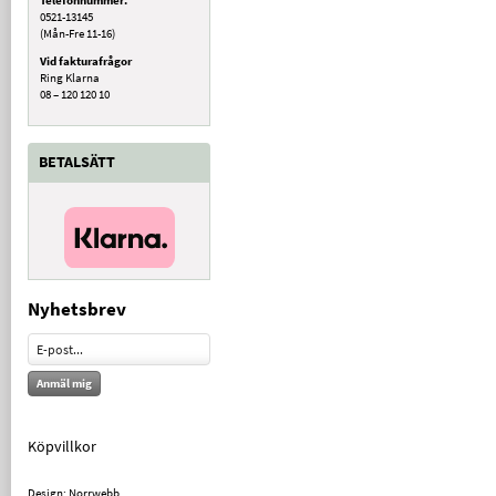
0521-13145
(Mån-Fre 11-16)
Vid fakturafrågor
Ring Klarna
08 – 120 120 10
BETALSÄTT
Nyhetsbrev
Anmäl mig
Köpvillkor
Design: Norrwebb