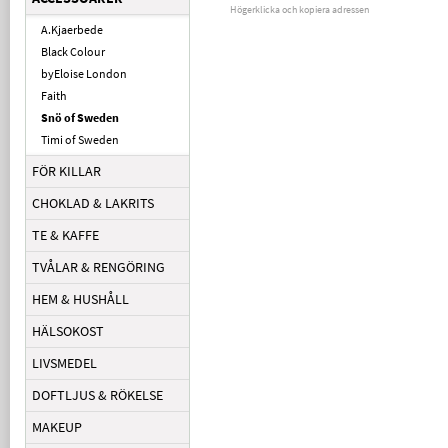
Högerklicka och kopiera adressen
A.Kjaerbede
Black Colour
byEloise London
Faith
Snö of Sweden
Timi of Sweden
FÖR KILLAR
CHOKLAD & LAKRITS
TE & KAFFE
TVÅLAR & RENGÖRING
HEM & HUSHÅLL
HÄLSOKOST
LIVSMEDEL
DOFTLJUS & RÖKELSE
MAKEUP