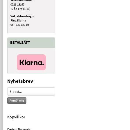
0521-13145
(Mån-Fre 11-16)
Vid fakturafrågor
Ring Klarna
08 – 120 120 10
BETALSÄTT
Nyhetsbrev
Anmäl mig
Köpvillkor
Design: Norrwebb