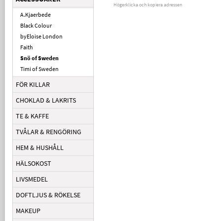
Högerklicka och kopiera adressen
A.Kjaerbede
Black Colour
byEloise London
Faith
Snö of Sweden
Timi of Sweden
FÖR KILLAR
CHOKLAD & LAKRITS
TE & KAFFE
TVÅLAR & RENGÖRING
HEM & HUSHÅLL
HÄLSOKOST
LIVSMEDEL
DOFTLJUS & RÖKELSE
MAKEUP