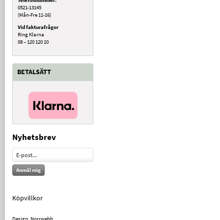
0521-13145
(Mån-Fre 11-16)
Vid fakturafrågor
Ring Klarna
08 – 120 120 10
BETALSÄTT
Nyhetsbrev
Anmäl mig
Köpvillkor
Design: Norrwebb