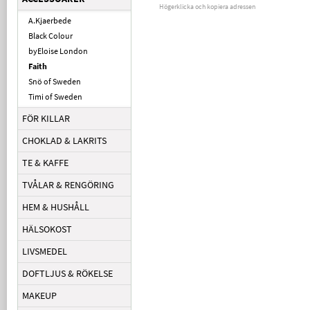
Högerklicka och kopiera adressen
A.Kjaerbede
Black Colour
byEloise London
Faith
Snö of Sweden
Timi of Sweden
FÖR KILLAR
CHOKLAD & LAKRITS
TE & KAFFE
TVÅLAR & RENGÖRING
HEM & HUSHÅLL
HÄLSOKOST
LIVSMEDEL
DOFTLJUS & RÖKELSE
MAKEUP