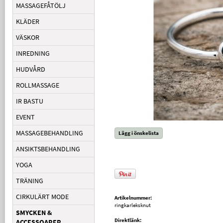
MASSAGEFÅTÖLJ
KLÄDER
VÄSKOR
INREDNING
HUDVÅRD
ROLLMASSAGE
IR BASTU
EVENT
MASSAGEBEHANDLING
Lägg i önskelista
ANSIKTSBEHANDLING
YOGA
TRÄNING
CIRKULÄRT MODE
Artikelnummer:
ringkarleksknut
SMYCKEN &
Direktlänk:
ACCESSOARER