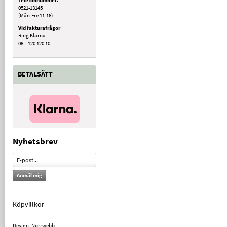
0521-13145
(Mån-Fre 11-16)
Vid fakturafrågor
Ring Klarna
08 – 120 120 10
BETALSÄTT
Nyhetsbrev
Anmäl mig
Köpvillkor
Design: Norrwebb