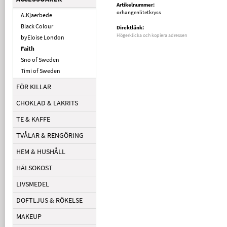
Artikelnummer:
orhangenlitetkryss
A.Kjaerbede
Black Colour
Direktlänk:
Högerklicka och kopiera adressen
byEloise London
Faith
Snö of Sweden
Timi of Sweden
FÖR KILLAR
CHOKLAD & LAKRITS
TE & KAFFE
TVÅLAR & RENGÖRING
HEM & HUSHÅLL
HÄLSOKOST
LIVSMEDEL
DOFTLJUS & RÖKELSE
MAKEUP