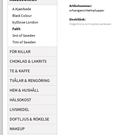
Artikelnummer:
A.Kjaerbede
orhangencirkelmpluppar
Black Colour
Direktlänk:
byEloise London
Högerklicka och kopiera adressen
Faith
Snö of Sweden
Timi of Sweden
FÖR KILLAR
CHOKLAD & LAKRITS
TE & KAFFE
TVÅLAR & RENGÖRING
HEM & HUSHÅLL
HÄLSOKOST
LIVSMEDEL
DOFTLJUS & RÖKELSE
MAKEUP