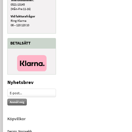
0521-13145
(Mån-Fre 11-16)
Vid fakturafrågor
Ring Klarna
08 – 120 120 10
BETALSÄTT
Nyhetsbrev
Anmäl mig
Köpvillkor
Design: Norrwebb