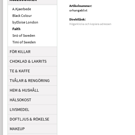
Artikelnummer:
A.Kjaerbede
orhangeblixt
Black Colour
Direktlänk:
byEloise London
Högerklicka och kopiera adressen
Faith
Snö of Sweden
Timi of Sweden
FÖR KILLAR
CHOKLAD & LAKRITS
TE & KAFFE
TVÅLAR & RENGÖRING
HEM & HUSHÅLL
HÄLSOKOST
LIVSMEDEL
DOFTLJUS & RÖKELSE
MAKEUP