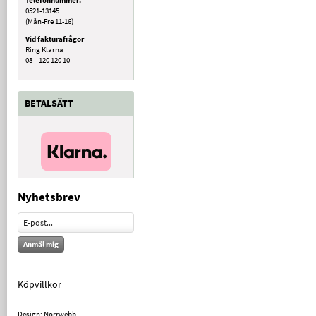
0521-13145
(Mån-Fre 11-16)
Vid fakturafrågor
Ring Klarna
08 – 120 120 10
BETALSÄTT
Nyhetsbrev
Anmäl mig
Köpvillkor
Design: Norrwebb