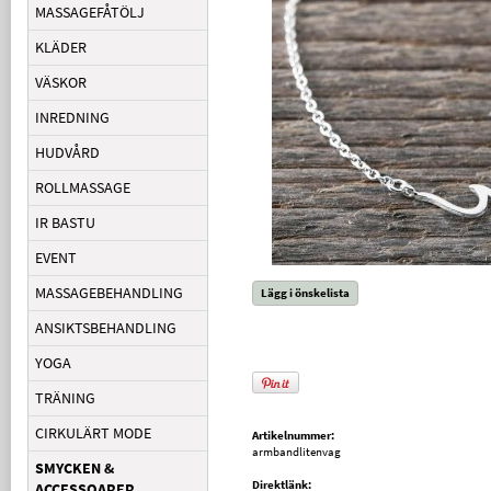
MASSAGEFÅTÖLJ
KLÄDER
VÄSKOR
INREDNING
HUDVÅRD
ROLLMASSAGE
IR BASTU
EVENT
MASSAGEBEHANDLING
Lägg i önskelista
ANSIKTSBEHANDLING
YOGA
TRÄNING
CIRKULÄRT MODE
Artikelnummer:
armbandlitenvag
SMYCKEN &
Direktlänk:
ACCESSOARER