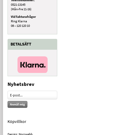
0521-13145
(Mån-Fre 11-16)
Vid fakturafrågor
Ring Klarna
08 – 120 120 10
BETALSÄTT
Nyhetsbrev
Anmäl mig
Köpvillkor
Design: Norrwebb