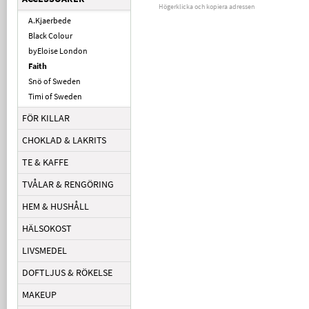
Högerklicka och kopiera adressen
A.Kjaerbede
Black Colour
byEloise London
Faith
Snö of Sweden
Timi of Sweden
FÖR KILLAR
CHOKLAD & LAKRITS
TE & KAFFE
TVÅLAR & RENGÖRING
HEM & HUSHÅLL
HÄLSOKOST
LIVSMEDEL
DOFTLJUS & RÖKELSE
MAKEUP