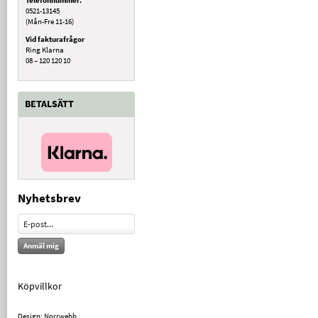
0521-13145
(Mån-Fre 11-16)
Vid fakturafrågor
Ring Klarna
08 – 120 120 10
BETALSÄTT
Nyhetsbrev
Anmäl mig
Köpvillkor
Design: Norrwebb