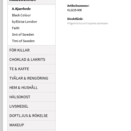
Artikelnummer:
A.Kjaerbede
KL2215-008
Black Colour
Direktlänk:
byEloise London
Högerklicka och kopiera adressen
Faith
Snö of Sweden
Timi of Sweden
FÖR KILLAR
CHOKLAD & LAKRITS
TE & KAFFE
TVÅLAR & RENGÖRING
HEM & HUSHÅLL
HÄLSOKOST
LIVSMEDEL
DOFTLJUS & RÖKELSE
MAKEUP