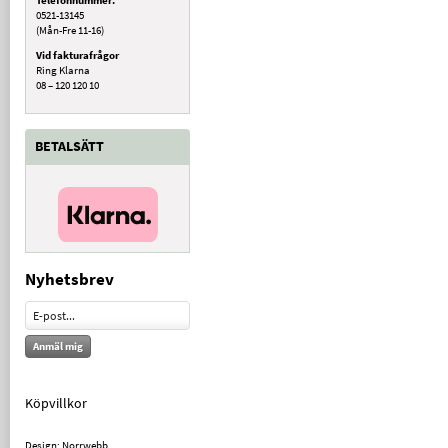
0521-13145
(Mån-Fre 11-16)
Vid fakturafrågor
Ring Klarna
08 – 120 120 10
BETALSÄTT
Nyhetsbrev
Anmäl mig
Köpvillkor
Design: Norrwebb