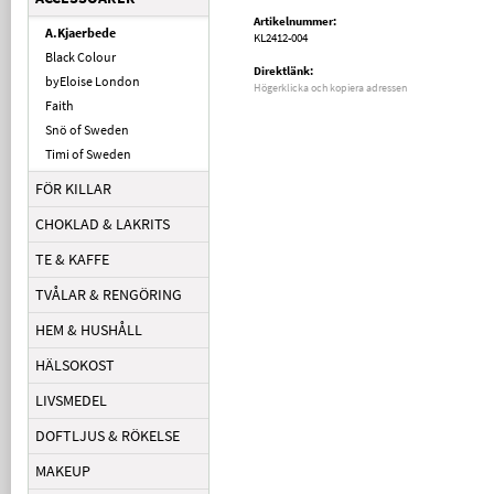
Artikelnummer:
A.Kjaerbede
KL2412-004
Black Colour
Direktlänk:
byEloise London
Högerklicka och kopiera adressen
Faith
Snö of Sweden
Timi of Sweden
FÖR KILLAR
CHOKLAD & LAKRITS
TE & KAFFE
TVÅLAR & RENGÖRING
HEM & HUSHÅLL
HÄLSOKOST
LIVSMEDEL
DOFTLJUS & RÖKELSE
MAKEUP