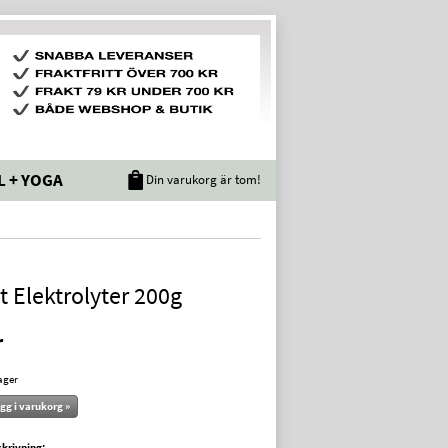
L + YOGA
Din varukorg är tom!
t Elektrolyter 200g
r
lager
gg i varukorg »
krivning: