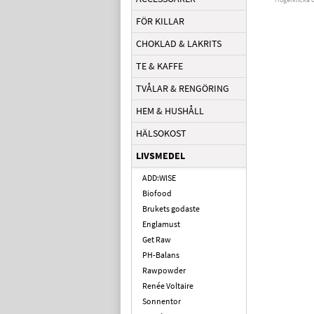
FÖR KILLAR
CHOKLAD & LAKRITS
TE & KAFFE
TVÅLAR & RENGÖRING
HEM & HUSHÅLL
HÄLSOKOST
LIVSMEDEL
ADD:WISE
Biofood
Brukets godaste
Englamust
Get Raw
PH-Balans
Rawpowder
Renée Voltaire
Sonnentor