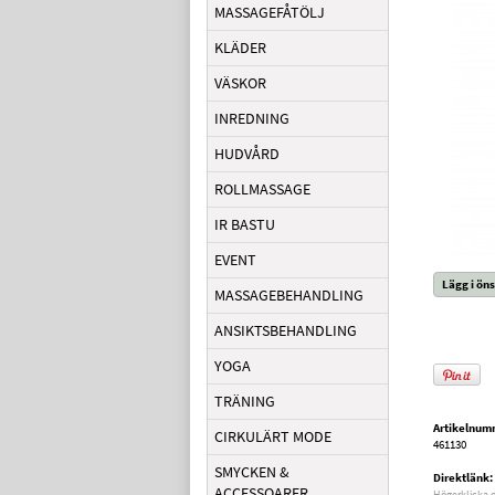
MASSAGEFÅTÖLJ
KLÄDER
VÄSKOR
INREDNING
HUDVÅRD
ROLLMASSAGE
IR BASTU
EVENT
Lägg i öns
MASSAGEBEHANDLING
ANSIKTSBEHANDLING
YOGA
TRÄNING
Artikelnum
CIRKULÄRT MODE
461130
SMYCKEN &
Direktlänk:
ACCESSOARER
Högerklicka 