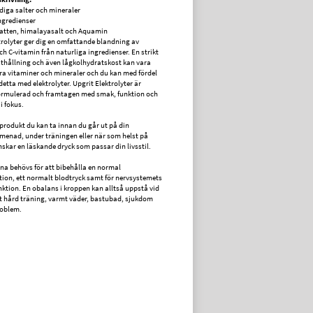
iga salter och mineraler
ngredienser
atten, himalayasalt och Aquamin
trolyter ger dig en omfattande blandning av
ch C-vitamin från naturliga ingredienser. En strikt
thållning och även lågkolhydratskost kan vara
lera vitaminer och mineraler och du kan med fördel
etta med elektrolyter. Upgrit Elektrolyter är
ormulerad och framtagen med smak, funktion och
i fokus.
 produkt du kan ta innan du går ut på din
enad, under träningen eller när som helst på
skar en läskande dryck som passar din livsstil.
rna behövs för att bibehålla en normal
ion, ett normalt blodtryck samt för nervsystemets
ktion. En obalans i kroppen kan alltså uppstå vid
 hård träning, varmt väder, bastubad, sjukdom
roblem.