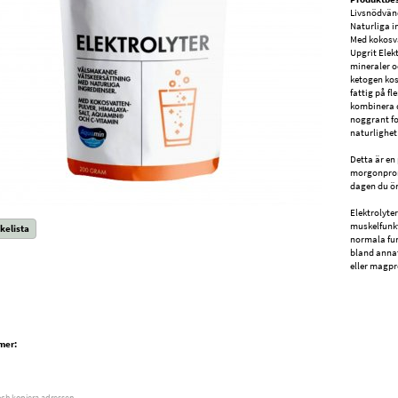
Livsnödvänd
Naturliga i
Med kokosv
Upgrit Elek
mineraler o
ketogen kos
fattig på f
kombinera d
noggrant f
naturlighet 
Detta är en
morgonprom
dagen du ön
Elektrolyte
muskelfunkt
kelista
normala fun
bland annat
eller magp
mer:
och kopiera adressen