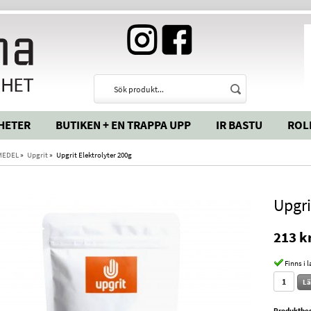
HETER
BUTIKEN + EN TRAPPA UPP
IR BASTU
ROL
MEDEL
»
Upgrit
»
Upgrit Elektrolyter 200g
Upgri
213 k
Finns i 
Lä
Produktbes