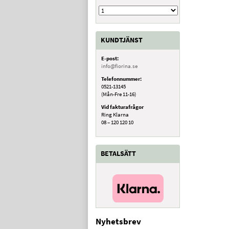
KUNDTJÄNST
E-post:
info@fiorina.se
Telefonnummer:
0521-13145
(Mån-Fre 11-16)
Vid fakturafrågor
Ring Klarna
08 – 120 120 10
BETALSÄTT
Nyhetsbrev