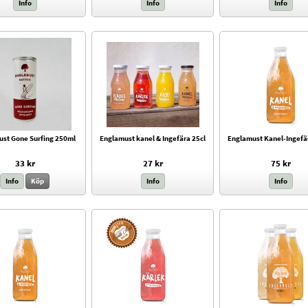
Info
Info
Info
st Gone Surfing 250ml
Englamust kanel & Ingefära 25cl
Englamust Kanel-Ingefä
33 kr
27 kr
75 kr
Info
Köp
Info
Info