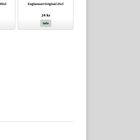
00cl
Englamust Original 25cl
24 kr
Info