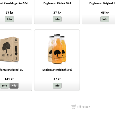
st Kanel-Ingefära 50cl
Englamust Kärlek 50cl
Englamust Original 1
37 kr
37 kr
65 kr
Info
Info
Info
lamust Original 3L
Englamust Original 50cl
141 kr
37 kr
Info
Köp
Info
Till Kassan