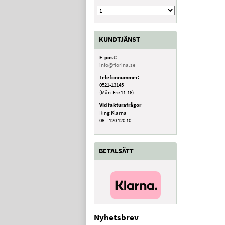
KUNDTJÄNST
E-post:
info@fiorina.se
Telefonnummer:
0521-13145
(Mån-Fre 11-16)
Vid fakturafrågor
Ring Klarna
08 – 120 120 10
BETALSÄTT
Nyhetsbrev