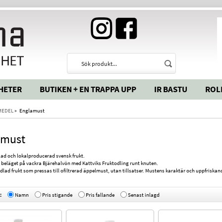
HETER
BUTIKEN + EN TRAPPA UPP
IR BASTU
ROL
MEDEL
»
Englamust
amust
ad och lokalproducerad svensk frukt.
r beläget på vackra Bjärehalvön med Kattviks Fruktodling runt knuten.
dlad frukt som pressas till ofiltrerad äppelmust, utan tillsatser. Mustens karaktär och uppfrisk
:
Namn
Pris stigande
Pris fallande
Senast inlagd