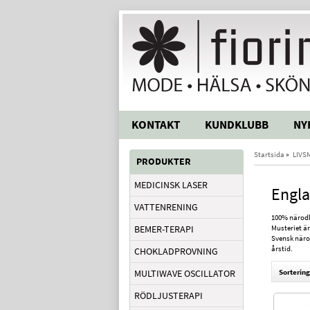
KONTAKT
KUNDKLUBB
NY
Startsida
»
LIVS
PRODUKTER
MEDICINSK LASER
Engl
VATTENRENING
100% närodl
BEMER-TERAPI
Musteriet ä
Svensk näro
årstid.
CHOKLADPROVNING
Sortering
MULTIWAVE OSCILLATOR
RÖDLJUSTERAPI