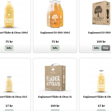
t Fläder & Citrus 100cl
Englamust EU-EKO 100cl
Englamust EU-EKO
75 kr
75 kr
169 kr
Info
Info
Info
Köp
st Fläder & Citrus 25cl
Englamust Fläder & Citrus 3L
Englamust Fläder & Citr
27 kr
169 kr
37 kr