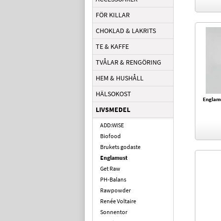
FÖR KILLAR
CHOKLAD & LAKRITS
TE & KAFFE
TVÅLAR & RENGÖRING
HEM & HUSHÅLL
HÄLSOKOST
Englamu
LIVSMEDEL
ADD:WISE
Biofood
Brukets godaste
Englamust
Get Raw
PH-Balans
Rawpowder
Renée Voltaire
Sonnentor