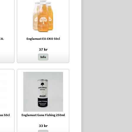
 3L
Englamust EU-EKO 50cl
37 kr
Info
us 50cl
Englamust Gone Fishing 250ml
33 kr