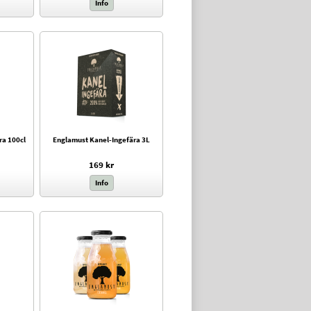
Info
ra 100cl
Englamust Kanel-Ingefära 3L
169 kr
Info