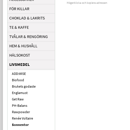
Högerklicka och kopiera adressen
FÖR KILLAR
CHOKLAD & LAKRITS
TE & KAFFE
TVÅLAR & RENGÖRING
HEM & HUSHÅLL
HÄLSOKOST
LIVSMEDEL
ADD:WISE
Biofood
Brukets godaste
Englamust
Get Raw
PH-Balans
Rawpowder
Renée Voltaire
Sonnentor