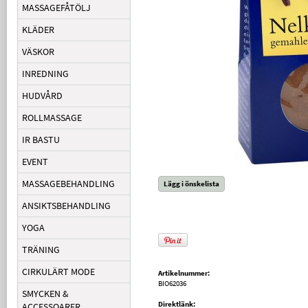
MASSAGEFÅTÖLJ
KLÄDER
VÄSKOR
INREDNING
HUDVÅRD
ROLLMASSAGE
IR BASTU
EVENT
MASSAGEBEHANDLING
Lägg i önskelista
ANSIKTSBEHANDLING
YOGA
TRÄNING
CIRKULÄRT MODE
Artikelnummer:
BIO62036
SMYCKEN &
Direktlänk:
ACCESSOARER