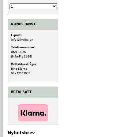
KUNDTJÄNST
E-post:
info@fiorina.se
Telefonnummer:
0521-13145
(Mån-Fre 11-16)
Vid fakturafrågor
Ring Klarna
08 – 120 120 10
BETALSÄTT
Nyhetsbrev