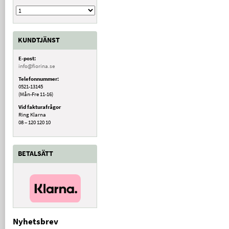
KUNDTJÄNST
E-post:
info@fiorina.se
Telefonnummer:
0521-13145
(Mån-Fre 11-16)
Vid fakturafrågor
Ring Klarna
08 – 120 120 10
BETALSÄTT
Nyhetsbrev