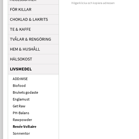
Högerklicka och kopiera adressen
FÖR KILLAR
CHOKLAD & LAKRITS
TE & KAFFE
TVÅLAR & RENGÖRING
HEM & HUSHÅLL
HÄLSOKOST
LIVSMEDEL
ADD:WISE
Biofood
Brukets godaste
Englamust
Get Raw
PH-Balans
Rawpowder
Renée Voltaire
Sonnentor