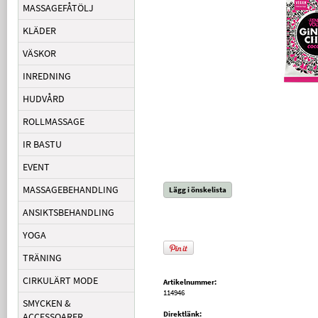
MASSAGEFÅTÖLJ
KLÄDER
VÄSKOR
INREDNING
HUDVÅRD
ROLLMASSAGE
IR BASTU
EVENT
MASSAGEBEHANDLING
Lägg i önskelista
ANSIKTSBEHANDLING
YOGA
TRÄNING
CIRKULÄRT MODE
Artikelnummer:
114946
SMYCKEN &
Direktlänk:
ACCESSOARER