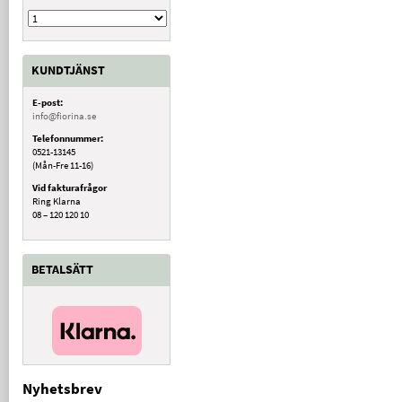
KUNDTJÄNST
E-post:
info@fiorina.se
Telefonnummer:
0521-13145
(Mån-Fre 11-16)
Vid fakturafrågor
Ring Klarna
08 – 120 120 10
BETALSÄTT
Nyhetsbrev