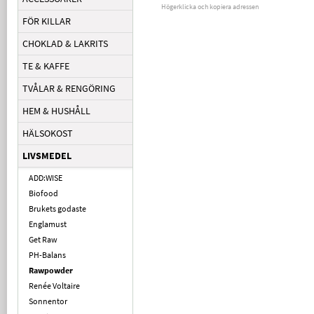
Högerklicka och kopiera adressen
FÖR KILLAR
CHOKLAD & LAKRITS
TE & KAFFE
TVÅLAR & RENGÖRING
HEM & HUSHÅLL
HÄLSOKOST
LIVSMEDEL
ADD:WISE
Biofood
Brukets godaste
Englamust
Get Raw
PH-Balans
Rawpowder
Renée Voltaire
Sonnentor