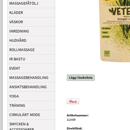
MASSAGEFÅTÖLJ
KLÄDER
VÄSKOR
INREDNING
HUDVÅRD
ROLLMASSAGE
IR BASTU
EVENT
MASSAGEBEHANDLING
Lägg i önskelista
ANSIKTSBEHANDLING
YOGA
TRÄNING
CIRKULÄRT MODE
Artikelnummer:
111439
SMYCKEN &
Direktlänk:
ACCESSOARER