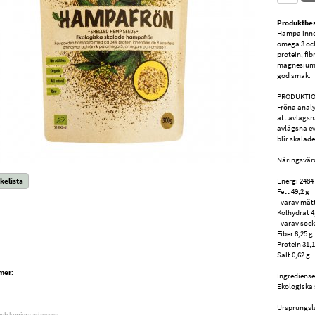
Produktbes
Hampa inne
omega 3 och
protein, fib
magnesium,
god smak.
PRODUKTIO
Fröna analy
att avlägsn
avlägsna e
blir skalad
Näringsvärd
kelista
Energi 2484
Fett 49,2 g
- varav mätt
Kolhydrat 4
- varav sock
Fiber 8,25 g
Protein 31,1
Salt 0,62 g
mer:
Ingrediense
Ekologiska
Ursprungsl
och kopiera adressen