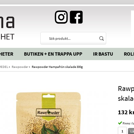
HETER
BUTIKEN + EN TRAPPA UPP
IR BASTU
ROL
MEDEL
»
Rawpowder
»
Rawpowder Hampafrön skalade 300g
Rawp
skal
132 k
Finns i 
Lä