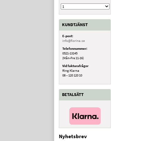
KUNDTJÄNST
E-post:
info@fiorina.se
Telefonnummer:
0521-13145
(Mån-Fre 11-16)
Vid fakturafrågor
Ring Klarna
08 – 120 120 10
BETALSÄTT
Nyhetsbrev