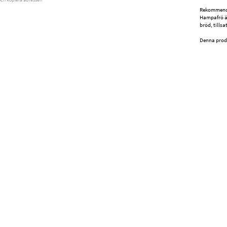
Rekommend
Hampafrö är
bröd, tillsat
Denna produ