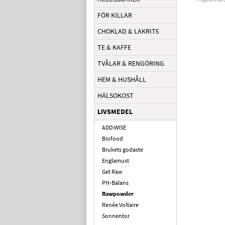
FÖR KILLAR
CHOKLAD & LAKRITS
TE & KAFFE
TVÅLAR & RENGÖRING
HEM & HUSHÅLL
HÄLSOKOST
LIVSMEDEL
ADD:WISE
Biofood
Brukets godaste
Englamust
Get Raw
PH-Balans
Rawpowder
Renée Voltaire
Sonnentor