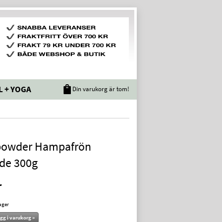
L + YOGA
Din varukorg är tom!
owder Hampafrön
ade 300g
r
lager
gg i varukorg »