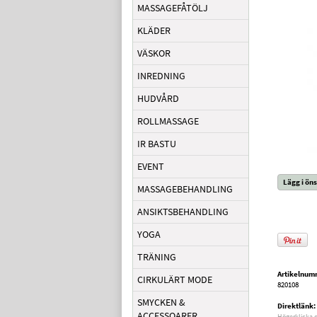
MASSAGEFÅTÖLJ
KLÄDER
VÄSKOR
INREDNING
HUDVÅRD
ROLLMASSAGE
IR BASTU
EVENT
Lägg i öns
MASSAGEBEHANDLING
ANSIKTSBEHANDLING
YOGA
TRÄNING
Artikelnum
CIRKULÄRT MODE
820108
SMYCKEN &
Direktlänk:
ACCESSOARER
Högerklicka 