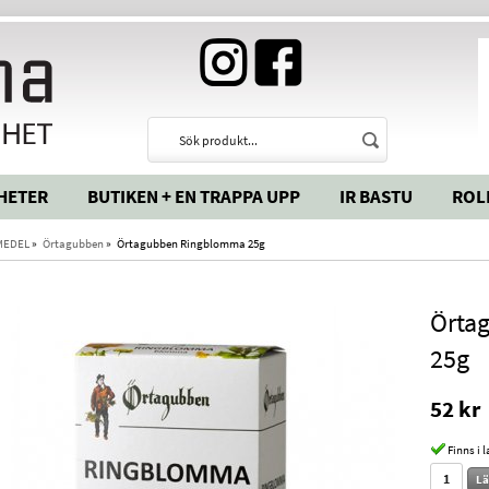
HETER
BUTIKEN + EN TRAPPA UPP
IR BASTU
ROL
MEDEL
»
Örtagubben
»
Örtagubben Ringblomma 25g
Örta
25g
52 kr
Finns i 
Lä