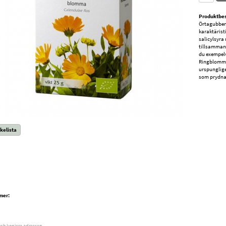
Produktbes
Örtagubben 
karaktärist
salicylsyr
tillsammans
du exempelv
Ringblomma 
urspunglig
som prydna
kelista
mer:
och kopiera adressen