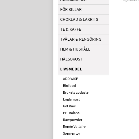
FÖR KILLAR
CHOKLAD & LAKRITS
TE & KAFFE
TVÅLAR & RENGÖRING
HEM & HUSHÅLL
HÄLSOKOST
LIVSMEDEL
ADD:WISE
Biofood
Brukets godaste
Englamust
Get Raw
PH-Balans
Rawpowder
Renée Voltaire
Sonnentor