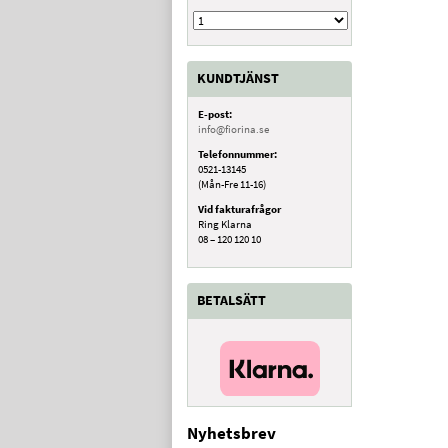
KUNDTJÄNST
E-post:
info@fiorina.se
Telefonnummer:
0521-13145
(Mån-Fre 11-16)
Vid fakturafrågor
Ring Klarna
08 – 120 120 10
BETALSÄTT
Nyhetsbrev