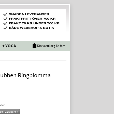
L + YOGA
Din varukorg är tom!
gubben Ringblomma
lager
gg i varukorg »