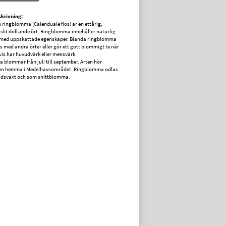
krivning:
ringblomma (Calenduale flos) är en ettårig,
iskt doftande ört. Ringblomma innehåller naturlig
a med uppskattade egenskaper. Blanda ringblomma
 med andra örter eller gör ett gott blommigt te när
is har huvudvärk eller mensvärk.
blommar från juli till september. Arten hör
en hemma i Medelhavsområdet. Ringblomma odlas
dsväxt och som snittblomma.