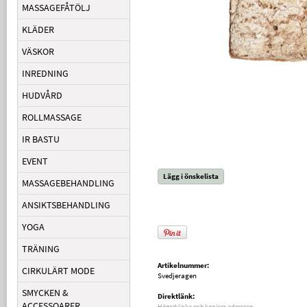
MASSAGEFÅTÖLJ
KLÄDER
VÄSKOR
INREDNING
HUDVÅRD
ROLLMASSAGE
IR BASTU
EVENT
Lägg i önskelista
MASSAGEBEHANDLING
ANSIKTSBEHANDLING
YOGA
TRÄNING
Artikelnummer:
CIRKULÄRT MODE
Svedjeragen
SMYCKEN &
Direktlänk:
ACCESSOARER
Högerklicka och kopiera adressen