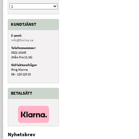
KUNDTJÄNST
E-post:
info@fiorina.se
Telefonnummer:
0521-13145
(Mån-Fre 11-16)
Vid fakturafrågor
Ring Klarna
08 – 120 120 10
BETALSÄTT
Nyhetsbrev