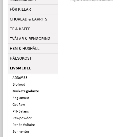
FÖR KILLAR
CHOKLAD & LAKRITS
TE & KAFFE
TVÅLAR & RENGÖRING
HEM & HUSHÅLL
HÄLSOKOST
LIVSMEDEL
ADD:WISE
Biofood
Brukets godaste
Englamust
Get Raw
PH-Balans
Rawpowder
Renée Voltaire
Sonnentor