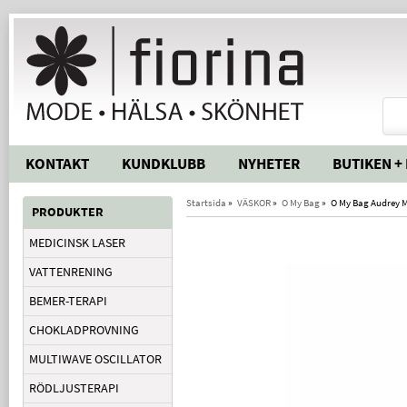
KONTAKT
KUNDKLUBB
NYHETER
BUTIKEN +
Startsida
»
VÄSKOR
»
O My Bag
»
O My Bag Audrey M
PRODUKTER
MEDICINSK LASER
VATTENRENING
BEMER-TERAPI
CHOKLADPROVNING
MULTIWAVE OSCILLATOR
RÖDLJUSTERAPI