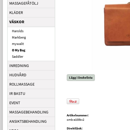
MASSAGEFÅTÖLJ
KLÄDER
VÄSKOR
Harolds
Markberg
mywalit
O My Bag
Saddler
INREDNING
HUDVÅRD
Lägg i önskelista
ROLLMASSAGE
IR BASTU
EVENT
MASSAGEBEHANDLING
Artikelnummer:
omb-e100bv2
ANSIKTSBEHANDLING
Direktlänk: