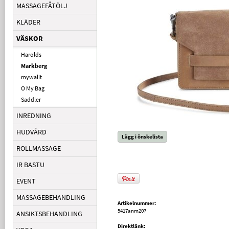
MASSAGEFÅTÖLJ
KLÄDER
VÄSKOR
Harolds
Markberg
mywalit
O My Bag
Saddler
INREDNING
HUDVÅRD
Lägg i önskelista
ROLLMASSAGE
IR BASTU
EVENT
MASSAGEBEHANDLING
Artikelnummer:
5417anm207
ANSIKTSBEHANDLING
Direktlänk: