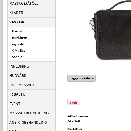
MASSAGEFÅTÖLJ
KLÄDER
VÄSKOR
Harolds
Markberg
mywalit
O My Bag
Saddler
INREDNING
HUDVÅRD
Lägg i önskelista
ROLLMASSAGE
IR BASTU
EVENT
MASSAGEBEHANDLING
Artikelnummer:
55sum129
ANSIKTSBEHANDLING
Direktlänk: