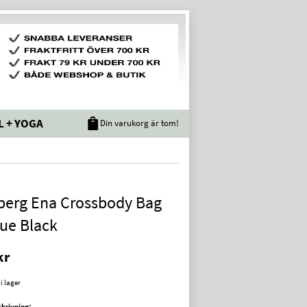
L + YOGA
Din varukorg är tom!
berg Ena Crossbody Bag
ue Black
kr
 i lager
krivning: