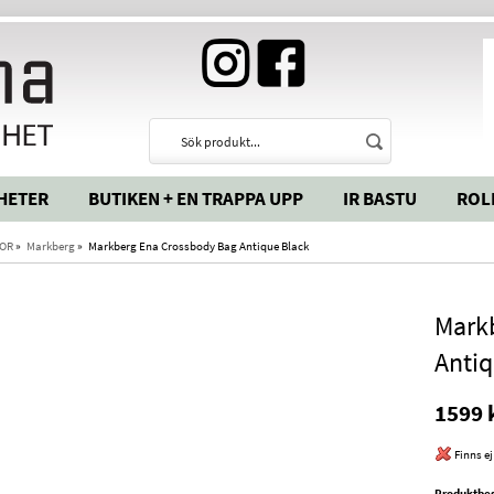
HETER
BUTIKEN + EN TRAPPA UPP
IR BASTU
ROL
OR
»
Markberg
»
Markberg Ena Crossbody Bag Antique Black
Mark
Antiq
1599 
Finns ej
Produktbes