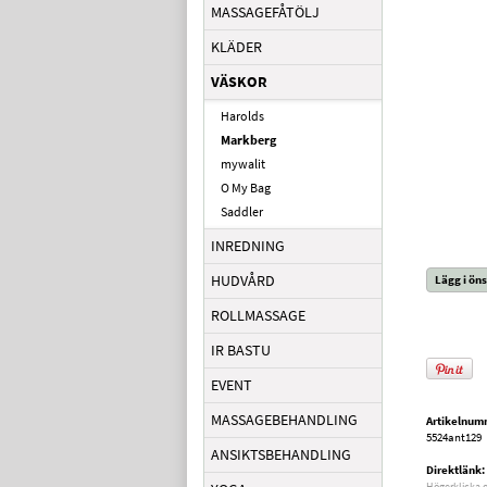
MASSAGEFÅTÖLJ
KLÄDER
VÄSKOR
Harolds
Markberg
mywalit
O My Bag
Saddler
INREDNING
HUDVÅRD
Lägg i öns
ROLLMASSAGE
IR BASTU
EVENT
MASSAGEBEHANDLING
Artikelnum
5524ant129
ANSIKTSBEHANDLING
Direktlänk:
Högerklicka 