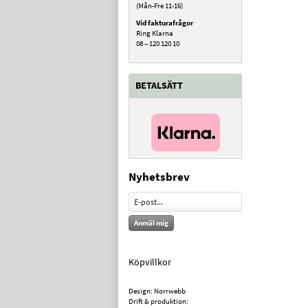
(Mån-Fre 11-16)
Vid fakturafrågor
Ring Klarna
08 – 120 120 10
BETALSÄTT
Nyhetsbrev
Anmäl mig
Köpvillkor
Design: Norrwebb
Drift & produktion: