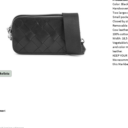
Color: Blac
Handwoven l
Two large 
Small pocke
Closed by z
Removable a
Cow leathe
100% cotton
Width: 18,5
Vegetable t
and color ma
leather.
KEEP YOUR
We recommen
this Markbe
kelista
mer:
och kopiera adressen