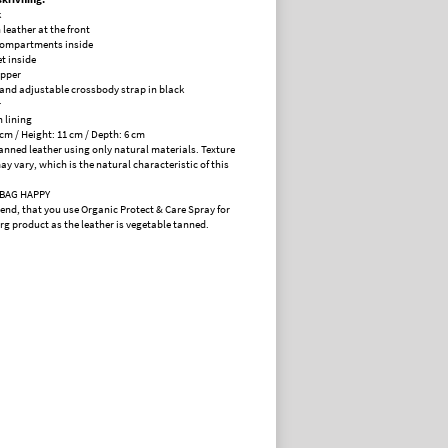
k
eather at the front
compartments inside
t inside
ipper
nd adjustable crossbody strap in black
r
 lining
 cm / Height: 11 cm / Depth: 6 cm
anned leather using only natural materials. Texture
y vary, which is the natural characteristic of this
 BAG HAPPY
d, that you use Organic Protect & Care Spray for
rg product as the leather is vegetable tanned.