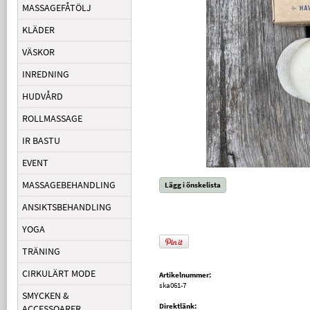
MASSAGEFÅTÖLJ
KLÄDER
VÄSKOR
INREDNING
HUDVÅRD
ROLLMASSAGE
IR BASTU
EVENT
MASSAGEBEHANDLING
Lägg i önskelista
ANSIKTSBEHANDLING
YOGA
TRÄNING
CIRKULÄRT MODE
Artikelnummer:
ska061-7
SMYCKEN &
Direktlänk:
ACCESSOARER