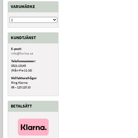
VARUMÄRKE
KUNDTJÄNST
E-post:
info@fiorina.se
Telefonnummer:
0521-13145
(Mån-Fre 11-16)
Vid fakturafrågor
Ring Klarna
08 – 120 120 10
BETALSÄTT