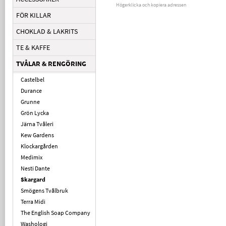
Högerklicka och kopiera adressen
FÖR KILLAR
CHOKLAD & LAKRITS
TE & KAFFE
TVÅLAR & RENGÖRING
Castelbel
Durance
Grunne
Grön Lycka
Järna Tvåleri
Kew Gardens
Klockargården
Medimix
Nesti Dante
Skargard
Smögens Tvålbruk
Terra Midi
The English Soap Company
Washologi