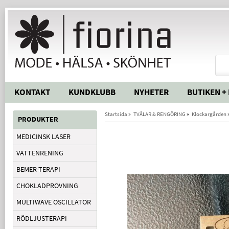
KONTAKT
KUNDKLUBB
NYHETER
BUTIKEN +
Startsida
»
TVÅLAR & RENGÖRING
»
Klockargården
PRODUKTER
MEDICINSK LASER
VATTENRENING
BEMER-TERAPI
CHOKLADPROVNING
MULTIWAVE OSCILLATOR
RÖDLJUSTERAPI