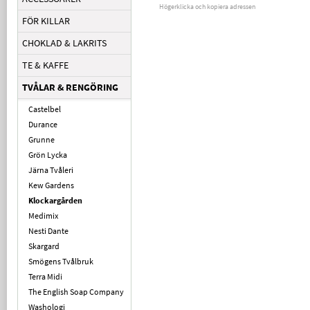
Högerklicka och kopiera adressen
FÖR KILLAR
CHOKLAD & LAKRITS
TE & KAFFE
TVÅLAR & RENGÖRING
Castelbel
Durance
Grunne
Grön Lycka
Järna Tvåleri
Kew Gardens
Klockargården
Medimix
Nesti Dante
Skargard
Smögens Tvålbruk
Terra Midi
The English Soap Company
Washologi