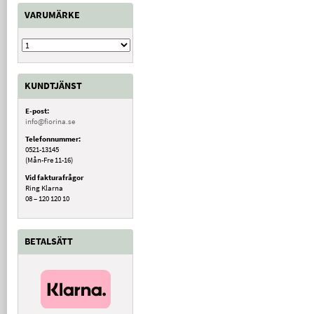
VARUMÄRKE
KUNDTJÄNST
E-post:
info@fiorina.se
Telefonnummer:
0521-13145
(Mån-Fre 11-16)
Vid fakturafrågor
Ring Klarna
08 – 120 120 10
BETALSÄTT