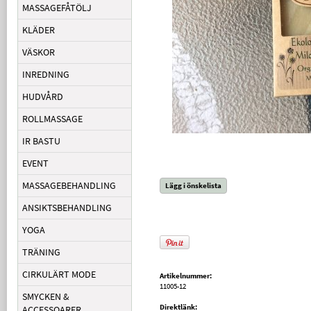
MASSAGEFÅTÖLJ
KLÄDER
VÄSKOR
INREDNING
HUDVÅRD
ROLLMASSAGE
IR BASTU
EVENT
MASSAGEBEHANDLING
Lägg i önskelista
ANSIKTSBEHANDLING
YOGA
TRÄNING
CIRKULÄRT MODE
Artikelnummer:
11005-12
SMYCKEN &
Direktlänk:
ACCESSOARER