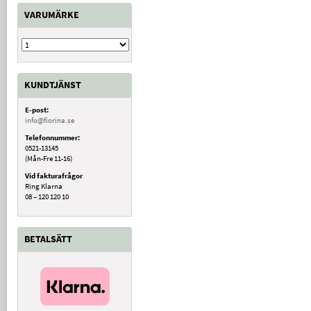
VARUMÄRKE
KUNDTJÄNST
E-post:
info@fiorina.se
Telefonnummer:
0521-13145
(Mån-Fre 11-16)
Vid fakturafrågor
Ring Klarna
08 – 120 120 10
BETALSÄTT