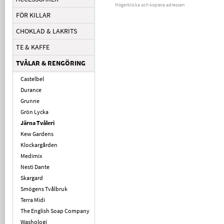
Högerklicka och kopiera adressen
FÖR KILLAR
CHOKLAD & LAKRITS
TE & KAFFE
TVÅLAR & RENGÖRING
Castelbel
Durance
Grunne
Grön Lycka
Järna Tvåleri
Kew Gardens
Klockargården
Medimix
Nesti Dante
Skargard
Smögens Tvålbruk
Terra Midi
The English Soap Company
Washologi