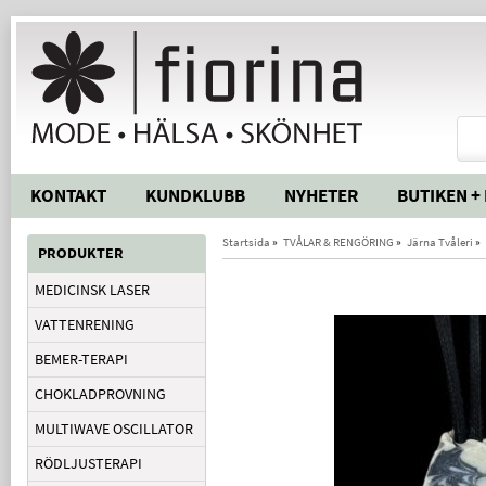
KONTAKT
KUNDKLUBB
NYHETER
BUTIKEN +
Startsida
»
TVÅLAR & RENGÖRING
»
Järna Tvåleri
»
PRODUKTER
MEDICINSK LASER
VATTENRENING
BEMER-TERAPI
CHOKLADPROVNING
MULTIWAVE OSCILLATOR
RÖDLJUSTERAPI