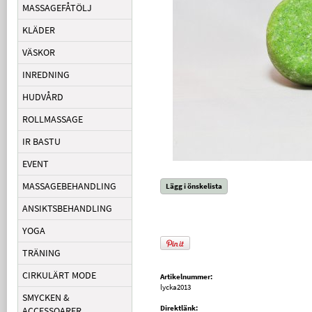
MASSAGEFÅTÖLJ
KLÄDER
VÄSKOR
INREDNING
HUDVÅRD
ROLLMASSAGE
IR BASTU
EVENT
MASSAGEBEHANDLING
Lägg i önskelista
ANSIKTSBEHANDLING
YOGA
TRÄNING
CIRKULÄRT MODE
Artikelnummer:
lycka2013
SMYCKEN &
Direktlänk:
ACCESSOARER