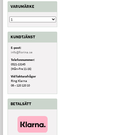
VARUMÄRKE
KUNDTJÄNST
E-post:
info@fiorina.se
Telefonnummer:
0521-13145
(Mån-Fre 11-16)
Vid fakturafrågor
Ring Klarna
08 – 120 120 10
BETALSÄTT