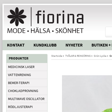
KONTAKT
KUNDKLUBB
NYHETER
BUTIKEN +
Startsida
»
TVÅLAR & RENGÖRING
»
Grön Lycka
»
G
PRODUKTER
MEDICINSK LASER
VATTENRENING
BEMER-TERAPI
CHOKLADPROVNING
MULTIWAVE OSCILLATOR
RÖDLJUSTERAPI