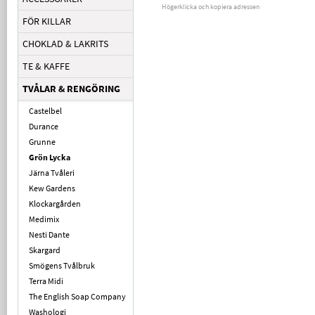
Högerklicka och kopiera adressen
FÖR KILLAR
CHOKLAD & LAKRITS
TE & KAFFE
TVÅLAR & RENGÖRING
Castelbel
Durance
Grunne
Grön Lycka
Järna Tvåleri
Kew Gardens
Klockargården
Medimix
Nesti Dante
Skargard
Smögens Tvålbruk
Terra Midi
The English Soap Company
Washologi