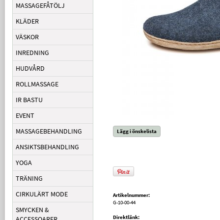
MASSAGEFÅTÖLJ
KLÄDER
VÄSKOR
INREDNING
HUDVÅRD
ROLLMASSAGE
IR BASTU
EVENT
MASSAGEBEHANDLING
Lägg i önskelista
ANSIKTSBEHANDLING
YOGA
TRÄNING
CIRKULÄRT MODE
Artikelnummer:
G-10-00-44
SMYCKEN &
Direktlänk:
ACCESSOARER