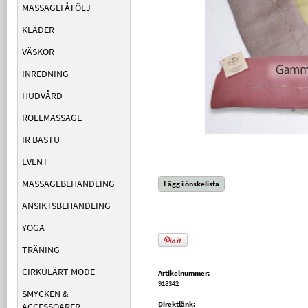
MASSAGEFÅTÖLJ
KLÄDER
VÄSKOR
INREDNING
HUDVÅRD
ROLLMASSAGE
IR BASTU
EVENT
MASSAGEBEHANDLING
Lägg i önskelista
ANSIKTSBEHANDLING
YOGA
TRÄNING
CIRKULÄRT MODE
Artikelnummer:
918342
SMYCKEN &
Direktlänk:
ACCESSOARER