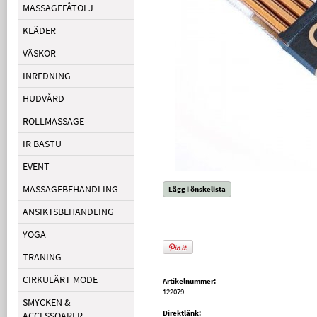
MASSAGEFÅTÖLJ
KLÄDER
VÄSKOR
INREDNING
HUDVÅRD
ROLLMASSAGE
IR BASTU
EVENT
MASSAGEBEHANDLING
Lägg i önskelista
ANSIKTSBEHANDLING
YOGA
TRÄNING
CIRKULÄRT MODE
Artikelnummer:
122079
SMYCKEN &
Direktlänk:
ACCESSOARER