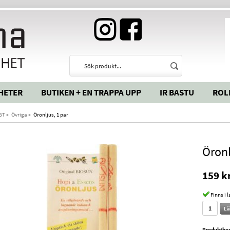
HETER
BUTIKEN + EN TRAPPA UPP
IR BASTU
ROL
GT
»
Övriga
»
Öronljus, 1 par
Öronl
159 k
Finns i 
Lä
Produktbes