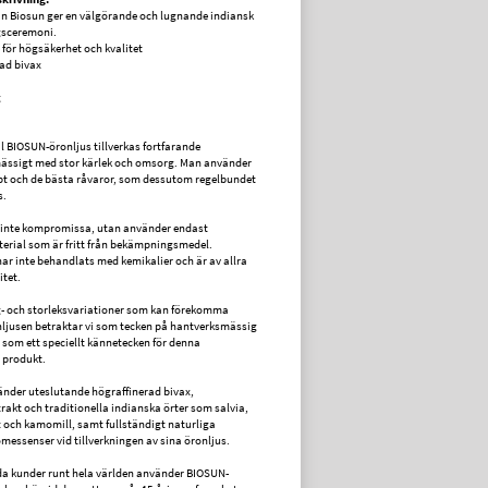
ån Biosun ger en välgörande och lugnande indiansk
sceremoni.
e för högsäkerhet och kvalitet
ad bivax
g
al BIOSUN-öronljus tillverkas fortfarande
ässigt med stor kärlek och omsorg. Man använder
t och de bästa råvaror, som dessutom regelbundet
s.
 inte kompromissa, utan använder endast
rial som är fritt från bekämpningsmedel.
har inte behandlats med kemikalier och är av allra
itet.
- och storleksvariationer som kan förekomma
ljusen betraktar vi som tecken på hantverksmässig
h som ett speciellt kännetecken för denna
 produkt.
nder uteslutande högraffinerad bivax,
akt och traditionella indianska örter som salvia,
 och kamomill, samt fullständigt naturliga
omessenser vid tillverkningen av sina öronljus.
öjda kunder runt hela världen använder BIOSUN-