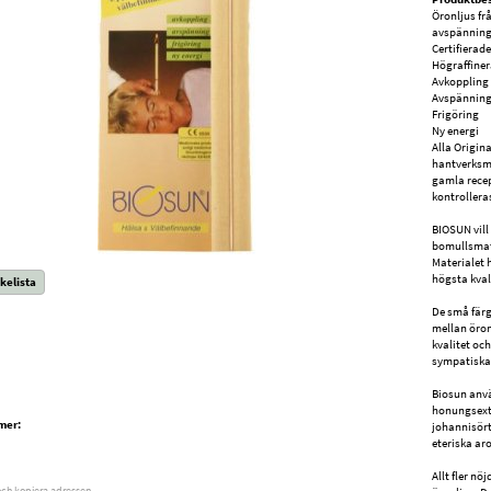
Öronljus fr
avspänning
Certifierad
Högraffiner
Avkoppling
Avspännin
Frigöring
Ny energi
Alla Origin
hantverksm
gamla recep
kontrollera
BIOSUN vill
bomullsmate
Materialet 
högsta kval
kelista
De små färg
mellan öron
kvalitet oc
sympatiska
Biosun anvä
honungsextr
mer:
johannisört
eteriska ar
Allt fler n
och kopiera adressen