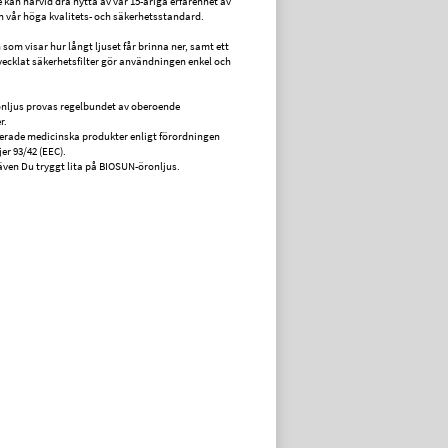
e kan härvid dra nytta av vår 15-åriga erfarenhet av
h vår höga kvalitets- och säkerhetsstandard.
som visar hur långt ljuset får brinna ner, samt ett
tvecklat säkerhetsfilter gör användningen enkel och
nljus provas regelbundet av oberoende
r.
fierade medicinska produkter enligt förordningen
jer 93/42 (EEC).
även Du tryggt lita på BIOSUN-öronljus.