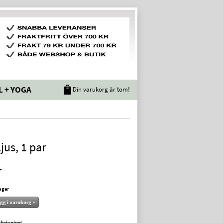
L + YOGA
Din varukorg är tom!
jus, 1 par
r
lager
gg i varukorg »
krivning: