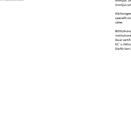
öronljus. D
öronljus oc
Märkningen 
speciellt u
säker.
BIOSUN-öro
institutione
De är certi
EC`s riktlin
Därför kan 