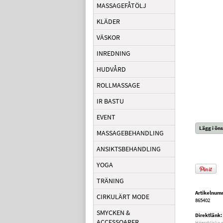
MASSAGEFÅTÖLJ
KLÄDER
VÄSKOR
INREDNING
HUDVÅRD
ROLLMASSAGE
IR BASTU
EVENT
Lägg i öns
MASSAGEBEHANDLING
ANSIKTSBEHANDLING
YOGA
TRÄNING
Artikelnum
CIRKULÄRT MODE
865402
SMYCKEN &
Direktlänk:
ACCESSOARER
Högerklicka 