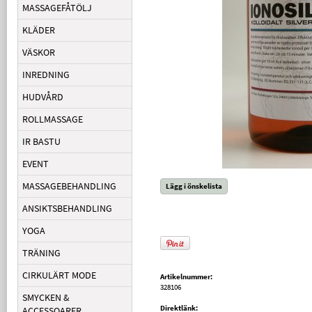
MASSAGEFÅTÖLJ
KLÄDER
VÄSKOR
INREDNING
HUDVÅRD
ROLLMASSAGE
IR BASTU
EVENT
MASSAGEBEHANDLING
Lägg i önskelista
ANSIKTSBEHANDLING
YOGA
TRÄNING
CIRKULÄRT MODE
Artikelnummer:
328106
SMYCKEN &
Direktlänk:
ACCESSOARER