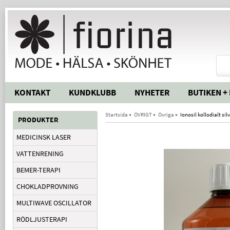
KONTAKT
KUNDKLUBB
NYHETER
BUTIKEN +
Startsida
»
ÖVRIGT
»
Övriga
»
Ionosil kollodialt sil
PRODUKTER
MEDICINSK LASER
VATTENRENING
BEMER-TERAPI
CHOKLADPROVNING
MULTIWAVE OSCILLATOR
RÖDLJUSTERAPI