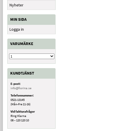
Nyheter
MIN SIDA
Logga in
VARUMÄRKE
KUNDTJÄNST
E-post:
info@fiorina.se
Telefonnummer:
0521-13145
(Mån-Fre 11-16)
Vid fakturafrågor
Ring Klarna
08 – 120 120 10