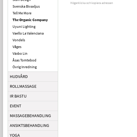
Högerklicka och kopiera adressen
Svenska Bivaxljus
Tell Me More
The Organic Company
Uyuni Lighting
Vaello La Valenciana
Vondels
Våges
Växbo Lin
Åsas Tomtebod
Övrig Inredning
HUDVÅRD
ROLLMASSAGE
IR BASTU
EVENT
MASSAGEBEHANDLING
ANSIKTSBEHANDLING
YOGA