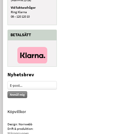
Vid fakturafrågor
Ring Klarna
08 – 120 120 10
BETALSÄTT
Nyhetsbrev
Anmäl mig
Köpvillkor
Design: Norrwebb
Drift & produktion:
Wikinggruppen