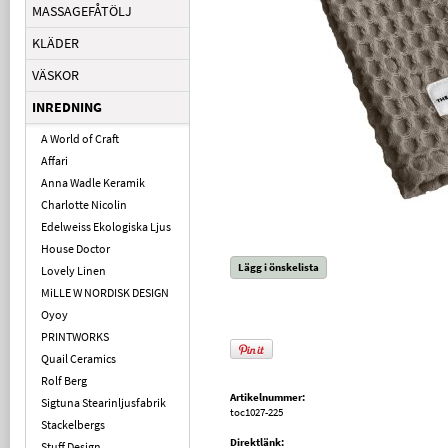
MASSAGEFÅTÖLJ
KLÄDER
VÄSKOR
INREDNING
A World of Craft
Affari
Anna Wadle Keramik
Charlotte Nicolin
Edelweiss Ekologiska Ljus
House Doctor
Lägg i önskelista
Lovely Linen
MiLLE W NORDISK DESIGN
Oyoy
PRINTWORKS
Quail Ceramics
Rolf Berg
Artikelnummer:
Sigtuna Stearinljusfabrik
toc1027-225
Stackelbergs
Direktlänk:
Stuff Design