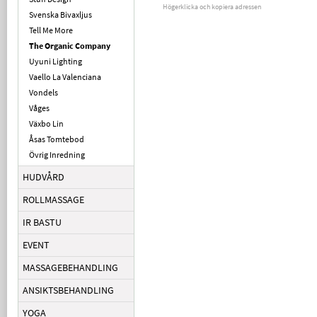
Högerklicka och kopiera adressen
Svenska Bivaxljus
Tell Me More
The Organic Company
Uyuni Lighting
Vaello La Valenciana
Vondels
Våges
Växbo Lin
Åsas Tomtebod
Övrig Inredning
HUDVÅRD
ROLLMASSAGE
IR BASTU
EVENT
MASSAGEBEHANDLING
ANSIKTSBEHANDLING
YOGA