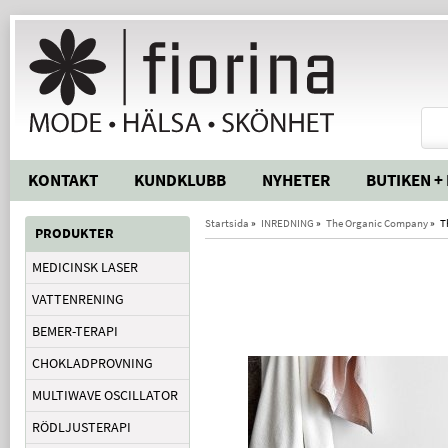
KONTAKT
KUNDKLUBB
NYHETER
BUTIKEN +
Startsida
»
INREDNING
»
The Organic Company
»
T
PRODUKTER
MEDICINSK LASER
VATTENRENING
BEMER-TERAPI
CHOKLADPROVNING
MULTIWAVE OSCILLATOR
RÖDLJUSTERAPI