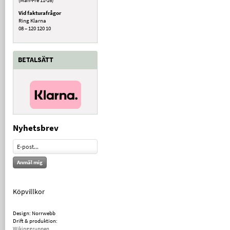
Vid fakturafrågor
Ring Klarna
08 – 120 120 10
BETALSÄTT
Nyhetsbrev
Anmäl mig
Köpvillkor
Design: Norrwebb
Drift & produktion:
Wikinggruppen