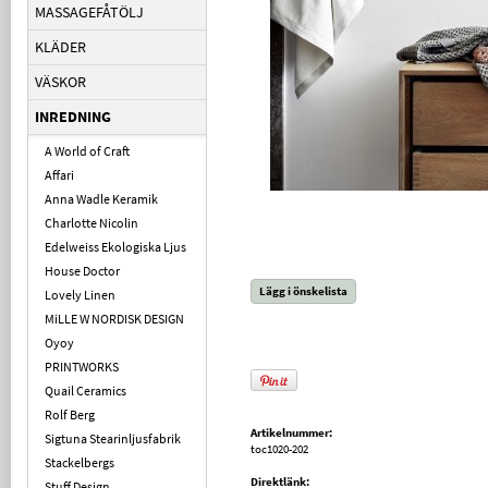
MASSAGEFÅTÖLJ
KLÄDER
VÄSKOR
INREDNING
A World of Craft
Affari
Anna Wadle Keramik
Charlotte Nicolin
Edelweiss Ekologiska Ljus
House Doctor
Lägg i önskelista
Lovely Linen
MiLLE W NORDISK DESIGN
Oyoy
PRINTWORKS
Quail Ceramics
Rolf Berg
Artikelnummer:
Sigtuna Stearinljusfabrik
toc1020-202
Stackelbergs
Direktlänk:
Stuff Design