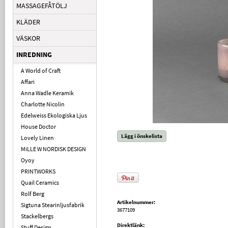
MASSAGEFÅTÖLJ
KLÄDER
VÄSKOR
INREDNING
A World of Craft
Affari
Anna Wadle Keramik
Charlotte Nicolin
Edelweiss Ekologiska Ljus
House Doctor
Lägg i önskelista
Lovely Linen
MiLLE W NORDISK DESIGN
Oyoy
PRINTWORKS
Quail Ceramics
Rolf Berg
Artikelnummer:
Sigtuna Stearinljusfabrik
3677109
Stackelbergs
Direktlänk:
Stuff Design