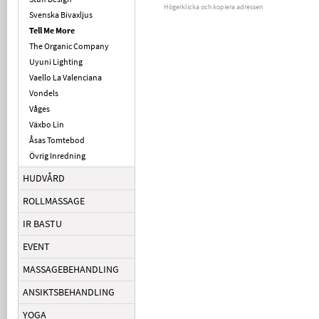
Högerklicka och kopiera adressen
Svenska Bivaxljus
Tell Me More
The Organic Company
Uyuni Lighting
Vaello La Valenciana
Vondels
Våges
Växbo Lin
Åsas Tomtebod
Övrig Inredning
HUDVÅRD
ROLLMASSAGE
IR BASTU
EVENT
MASSAGEBEHANDLING
ANSIKTSBEHANDLING
YOGA