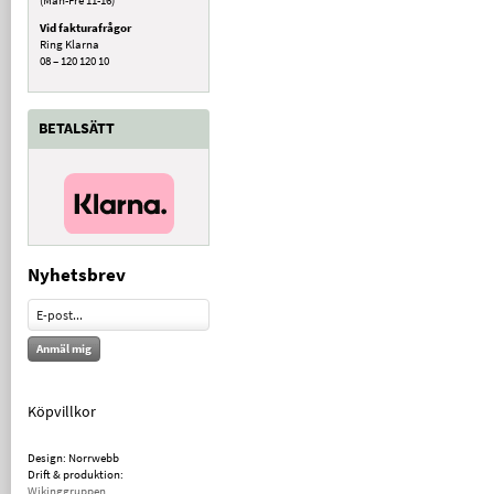
Vid fakturafrågor
Ring Klarna
08 – 120 120 10
BETALSÄTT
Nyhetsbrev
Anmäl mig
Köpvillkor
Design: Norrwebb
Drift & produktion:
Wikinggruppen