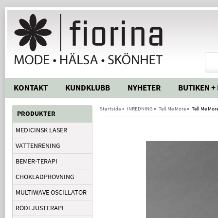
KONTAKT
KUNDKLUBB
NYHETER
BUTIKEN +
Startsida
»
INREDNING
»
Tell Me More
»
Tell Me Mor
PRODUKTER
MEDICINSK LASER
VATTENRENING
BEMER-TERAPI
CHOKLADPROVNING
MULTIWAVE OSCILLATOR
RÖDLJUSTERAPI