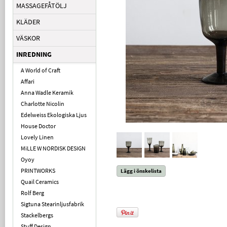
MASSAGEFÅTÖLJ
KLÄDER
VÄSKOR
INREDNING
A World of Craft
Affari
Anna Wadle Keramik
Charlotte Nicolin
Edelweiss Ekologiska Ljus
House Doctor
Lovely Linen
MiLLE W NORDISK DESIGN
Oyoy
PRINTWORKS
Lägg i önskelista
Quail Ceramics
Rolf Berg
Sigtuna Stearinljusfabrik
Stackelbergs
Stuff Design