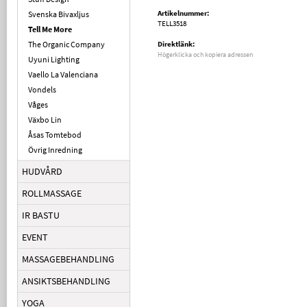
Artikelnummer:
Svenska Bivaxljus
TELL3518
Tell Me More
The Organic Company
Direktlänk:
Högerklicka och kopiera adressen
Uyuni Lighting
Vaello La Valenciana
Vondels
Våges
Växbo Lin
Åsas Tomtebod
Övrig Inredning
HUDVÅRD
ROLLMASSAGE
IR BASTU
EVENT
MASSAGEBEHANDLING
ANSIKTSBEHANDLING
YOGA