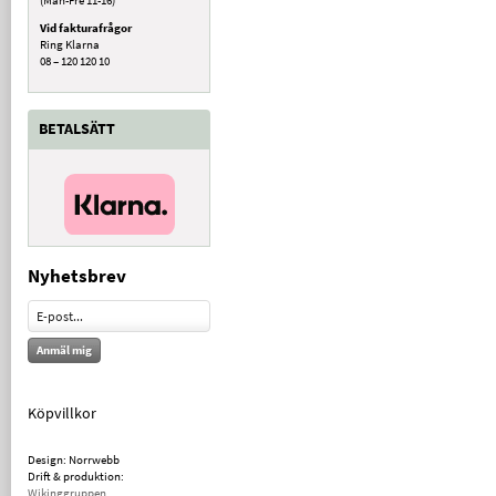
Vid fakturafrågor
Ring Klarna
08 – 120 120 10
BETALSÄTT
Nyhetsbrev
Anmäl mig
Köpvillkor
Design: Norrwebb
Drift & produktion:
Wikinggruppen