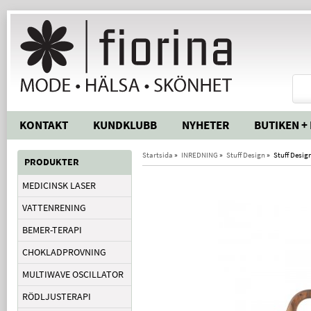
KONTAKT
KUNDKLUBB
NYHETER
BUTIKEN +
Startsida
»
INREDNING
»
Stuff Design
»
Stuff Desig
PRODUKTER
MEDICINSK LASER
VATTENRENING
BEMER-TERAPI
CHOKLADPROVNING
MULTIWAVE OSCILLATOR
RÖDLJUSTERAPI