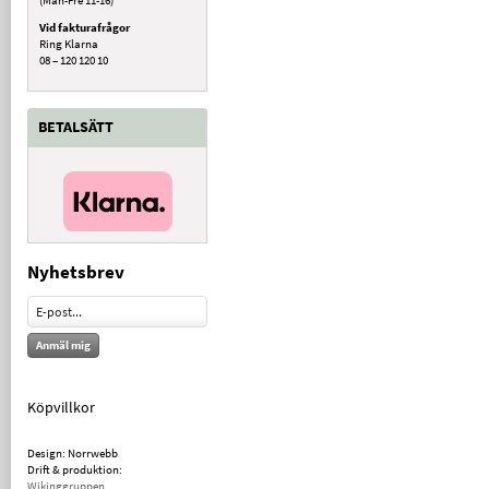
Vid fakturafrågor
Ring Klarna
08 – 120 120 10
BETALSÄTT
Nyhetsbrev
Anmäl mig
Köpvillkor
Design: Norrwebb
Drift & produktion:
Wikinggruppen