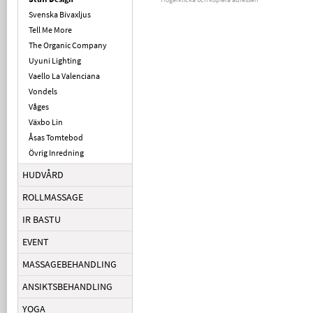
Svenska Bivaxljus
Tell Me More
The Organic Company
Uyuni Lighting
Vaello La Valenciana
Vondels
Våges
Växbo Lin
Åsas Tomtebod
Övrig Inredning
HUDVÅRD
ROLLMASSAGE
IR BASTU
EVENT
MASSAGEBEHANDLING
ANSIKTSBEHANDLING
YOGA