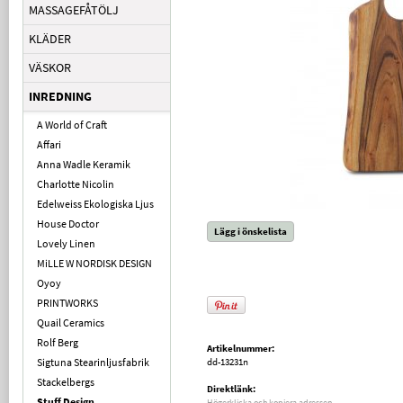
MASSAGEFÅTÖLJ
KLÄDER
VÄSKOR
INREDNING
A World of Craft
Affari
Anna Wadle Keramik
Charlotte Nicolin
Edelweiss Ekologiska Ljus
House Doctor
Lägg i önskelista
Lovely Linen
MiLLE W NORDISK DESIGN
Oyoy
PRINTWORKS
Quail Ceramics
Rolf Berg
Artikelnummer:
Sigtuna Stearinljusfabrik
dd-13231n
Stackelbergs
Direktlänk:
Stuff Design
Högerklicka och kopiera adressen