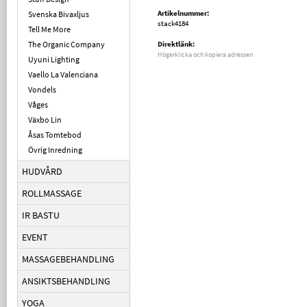
Artikelnummer:
Svenska Bivaxljus
stack4184
Tell Me More
The Organic Company
Direktlänk:
Högerklicka och kopiera adressen
Uyuni Lighting
Vaello La Valenciana
Vondels
Våges
Växbo Lin
Åsas Tomtebod
Övrig Inredning
HUDVÅRD
ROLLMASSAGE
IR BASTU
EVENT
MASSAGEBEHANDLING
ANSIKTSBEHANDLING
YOGA