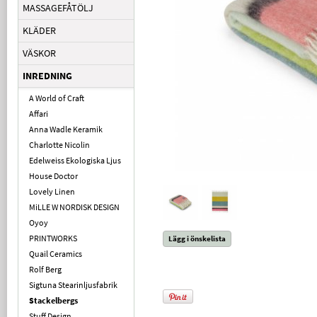
MASSAGEFÅTÖLJ
KLÄDER
VÄSKOR
INREDNING
A World of Craft
Affari
Anna Wadle Keramik
Charlotte Nicolin
Edelweiss Ekologiska Ljus
House Doctor
Lovely Linen
MiLLE W NORDISK DESIGN
Oyoy
PRINTWORKS
Lägg i önskelista
Quail Ceramics
Rolf Berg
Sigtuna Stearinljusfabrik
Stackelbergs
Stuff Design