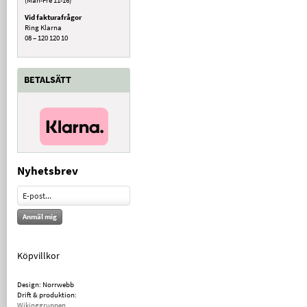
Vid fakturafrågor
Ring Klarna
08 – 120 120 10
BETALSÄTT
Nyhetsbrev
Anmäl mig
Köpvillkor
Design: Norrwebb
Drift & produktion:
Wikinggruppen