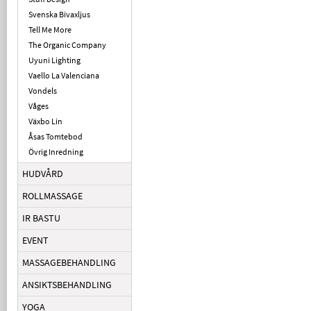
Svenska Bivaxljus
Tell Me More
The Organic Company
Uyuni Lighting
Vaello La Valenciana
Vondels
Våges
Växbo Lin
Åsas Tomtebod
Övrig Inredning
HUDVÅRD
ROLLMASSAGE
IR BASTU
EVENT
MASSAGEBEHANDLING
ANSIKTSBEHANDLING
YOGA