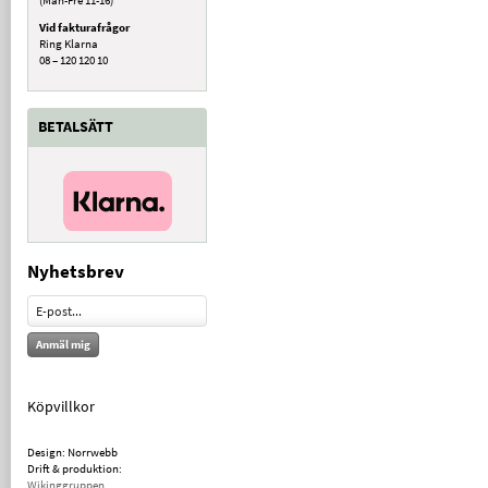
Vid fakturafrågor
Ring Klarna
08 – 120 120 10
BETALSÄTT
Nyhetsbrev
Anmäl mig
Köpvillkor
Design: Norrwebb
Drift & produktion:
Wikinggruppen