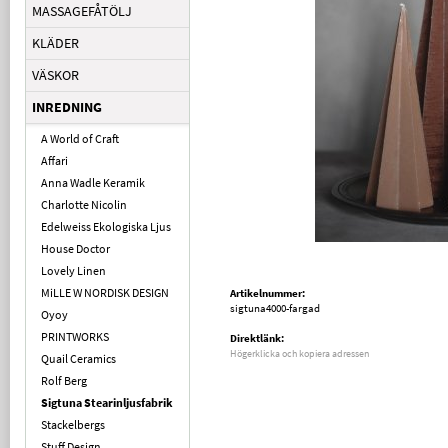
MASSAGEFÅTÖLJ
KLÄDER
VÄSKOR
INREDNING
A World of Craft
Affari
Anna Wadle Keramik
Charlotte Nicolin
Edelweiss Ekologiska Ljus
House Doctor
Lovely Linen
MiLLE W NORDISK DESIGN
Artikelnummer:
sigtuna4000-fargad
Oyoy
PRINTWORKS
Direktlänk:
Högerklicka och kopiera adressen
Quail Ceramics
Rolf Berg
Sigtuna Stearinljusfabrik
Stackelbergs
Stuff Design