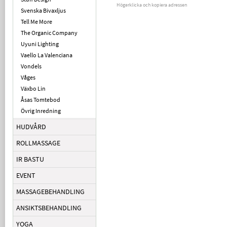
Högerklicka och kopiera adressen
Svenska Bivaxljus
Tell Me More
The Organic Company
Uyuni Lighting
Vaello La Valenciana
Vondels
Våges
Växbo Lin
Åsas Tomtebod
Övrig Inredning
HUDVÅRD
ROLLMASSAGE
IR BASTU
EVENT
MASSAGEBEHANDLING
ANSIKTSBEHANDLING
YOGA