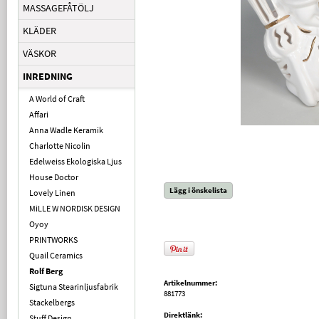
MASSAGEFÅTÖLJ
KLÄDER
VÄSKOR
INREDNING
A World of Craft
Affari
Anna Wadle Keramik
Charlotte Nicolin
Edelweiss Ekologiska Ljus
House Doctor
Lägg i önskelista
Lovely Linen
MiLLE W NORDISK DESIGN
Oyoy
PRINTWORKS
Quail Ceramics
Rolf Berg
Artikelnummer:
Sigtuna Stearinljusfabrik
881773
Stackelbergs
Direktlänk:
Stuff Design