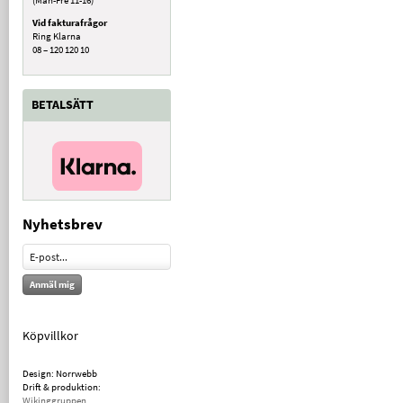
Vid fakturafrågor
Ring Klarna
08 – 120 120 10
BETALSÄTT
Nyhetsbrev
Anmäl mig
Köpvillkor
Design: Norrwebb
Drift & produktion:
Wikinggruppen