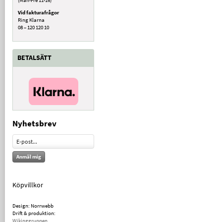
Vid fakturafrågor
Ring Klarna
08 – 120 120 10
BETALSÄTT
Nyhetsbrev
Anmäl mig
Köpvillkor
Design: Norrwebb
Drift & produktion:
Wikinggruppen