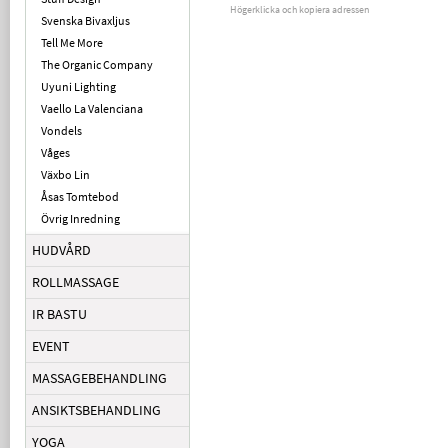
Högerklicka och kopiera adressen
Svenska Bivaxljus
Tell Me More
The Organic Company
Uyuni Lighting
Vaello La Valenciana
Vondels
Våges
Växbo Lin
Åsas Tomtebod
Övrig Inredning
HUDVÅRD
ROLLMASSAGE
IR BASTU
EVENT
MASSAGEBEHANDLING
ANSIKTSBEHANDLING
YOGA