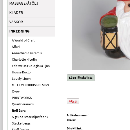
MASSAGEFÅTÖLJ
KLÄDER
VÄSKOR
INREDNING
A World of Craft
Affari
Anna Wadle Keramik
Charlotte Nicolin
Edelweiss Ekologiska Ljus
House Doctor
Lägg i önskelista
Lovely Linen
MiLLE W NORDISK DESIGN
Oyoy
PRINTWORKS
Quail Ceramics
Rolf Berg
Artikelnummer:
Sigtuna Stearinljusfabrik
881310
Stackelbergs
Direktlänk:
Stuff Design