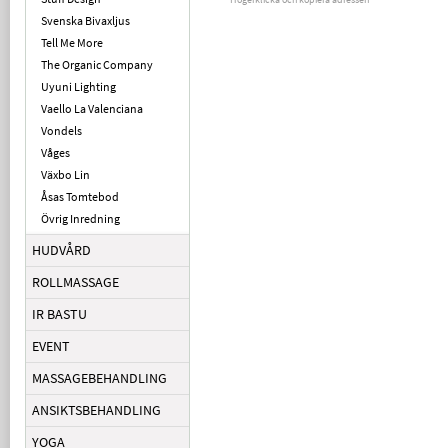
Svenska Bivaxljus
Tell Me More
The Organic Company
Uyuni Lighting
Vaello La Valenciana
Vondels
Våges
Växbo Lin
Åsas Tomtebod
Övrig Inredning
HUDVÅRD
ROLLMASSAGE
IR BASTU
EVENT
MASSAGEBEHANDLING
ANSIKTSBEHANDLING
YOGA