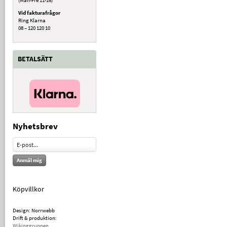
Vid fakturafrågor
Ring Klarna
08 – 120 120 10
BETALSÄTT
Nyhetsbrev
Anmäl mig
Köpvillkor
Design: Norrwebb
Drift & produktion:
Wikinggruppen