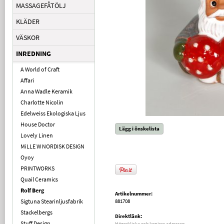
MASSAGEFÅTÖLJ
KLÄDER
VÄSKOR
INREDNING
A World of Craft
Affari
Anna Wadle Keramik
Charlotte Nicolin
Edelweiss Ekologiska Ljus
House Doctor
Lägg i önskelista
Lovely Linen
MiLLE W NORDISK DESIGN
Oyoy
PRINTWORKS
Quail Ceramics
Rolf Berg
Artikelnummer:
Sigtuna Stearinljusfabrik
881708
Stackelbergs
Direktlänk:
Stuff Design
Högerklicka och kopiera adressen