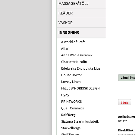
MASSAGEFÅTÖLJ
KLÄDER
VÄSKOR
INREDNING
A World of Craft
Affari
Anna Wadle Keramik
Charlotte Nicolin
Edelweiss Ekologiska Ljus
House Doctor
Lägg i öns
Lovely Linen
MiLLE W NORDISK DESIGN
Oyoy
PRINTWORKS
Quail Ceramics
Rolf Berg
Artikelnum
Sigtuna Stearinljusfabrik
881720
Stackelbergs
Direktlänk:
Stuff Design
Högerklicka 