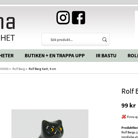
HETER
BUTIKEN + EN TRAPPA UPP
IR BASTU
ROL
DNING
»
Rolf Berg
»
Rolf Berg Katt, 4 cm
Rolf 
99 kr
Finns ej
Produktbes
Rolf Bergs 
nordiska ut