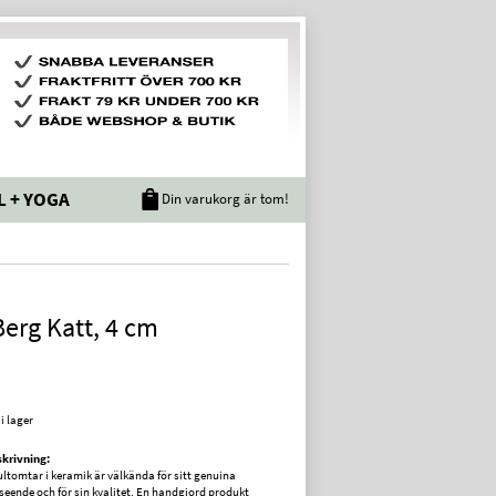
L + YOGA
Din varukorg är tom!
Berg Katt, 4 cm
 i lager
krivning:
jultomtar i keramik är välkända för sitt genuina
seende och för sin kvalitet. En handgjord produkt