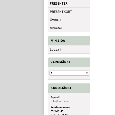
PRESENTER
PRESENTKORT
ÖVRIGT
Nyheter
MIN SIDA
Logga in
VARUMÄRKE
KUNDTJÄNST
E-post:
info@fiorina.se
Telefonnummer:
0521-13145
(Mån-Fre 11-16)