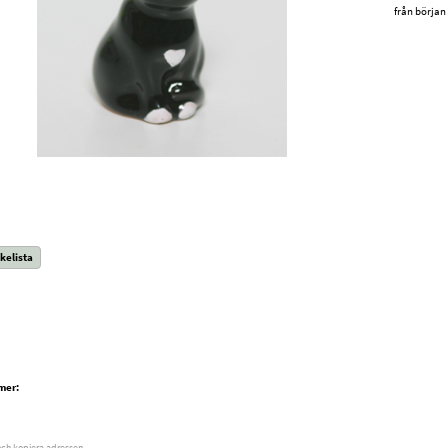
från början t
kelista
mer:
och kopiera adressen