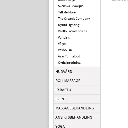
Svenska Bivaxljus
Tell Me More
The Organic Company
Uyuni Lighting
Vaello La Valenciana
Vondels
Våges
Växbo Lin
Åsas Tomtebod
Övrig Inredning
HUDVÅRD
ROLLMASSAGE
IR BASTU
EVENT
MASSAGEBEHANDLING
ANSIKTSBEHANDLING
YOGA