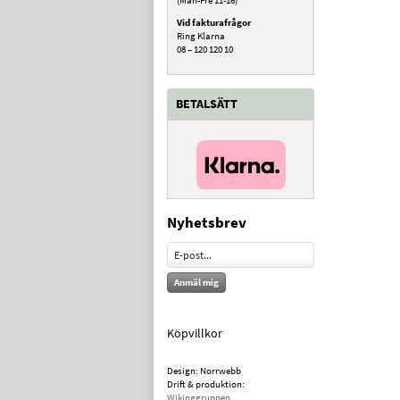
Vid fakturafrågor
Ring Klarna
08 – 120 120 10
BETALSÄTT
Nyhetsbrev
Anmäl mig
Köpvillkor
Design: Norrwebb
Drift & produktion:
Wikinggruppen