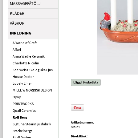
MASSAGEFÅTÖLJ
KLÄDER
VÄSKOR
INREDNING
A World of Craft
Affari
Anna Wadle Keramik
Charlotte Nicolin
Edelweiss Ekologiska Ljus
House Doctor
Lägg i önskelista
Lovely Linen
MiLLE W NORDISK DESIGN
Oyoy
PRINTWORKS
Quail Ceramics
Rolf Berg
Artikelnummer:
Sigtuna Stearinljusfabrik
881619
Stackelbergs
Direktlänk:
Stuff Design