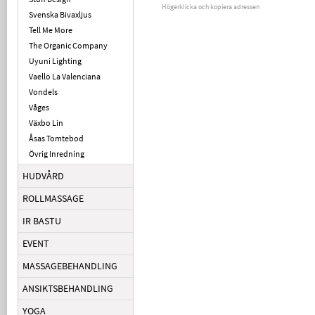
Högerklicka och kopiera adressen
Svenska Bivaxljus
Tell Me More
The Organic Company
Uyuni Lighting
Vaello La Valenciana
Vondels
Våges
Växbo Lin
Åsas Tomtebod
Övrig Inredning
HUDVÅRD
ROLLMASSAGE
IR BASTU
EVENT
MASSAGEBEHANDLING
ANSIKTSBEHANDLING
YOGA