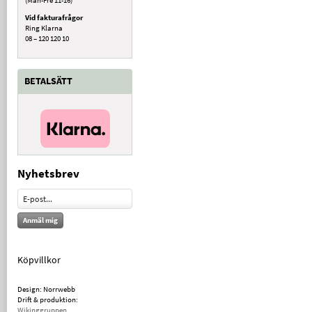
Vid fakturafrågor
Ring Klarna
08 – 120 120 10
BETALSÄTT
Nyhetsbrev
Anmäl mig
Köpvillkor
Design: Norrwebb
Drift & produktion:
Wikinggruppen