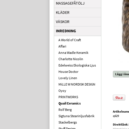
MASSAGEFÅTÖLJ
KLÄDER
VÄSKOR
INREDNING
A World of Craft
Affari
Anna Wadle Keramik
Charlotte Nicolin
Edelweiss Ekologiska Ljus
House Doctor
Lägg i öns
Lovely Linen
MiLLE W NORDISK DESIGN
Oyoy
PRINTWORKS
Quail Ceramics
Rolf Berg
Artikelnum
Sigtuna Stearinljusfabrik
q629
Stackelbergs
Direktlänk:
Stuff Design
Högerklicka 