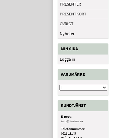
PRESENTER
PRESENTKORT
ÖVRIGT
Nyheter
MIN SIDA
Logga in
VARUMÄRKE
KUNDTJÄNST
E-post:
info@fiorina.se
Telefonnummer:
0521-13145
(Mån-Fre 11-16)