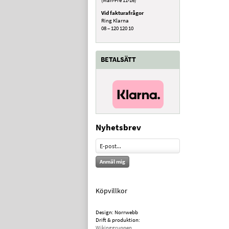
Vid fakturafrågor
Ring Klarna
08 – 120 120 10
BETALSÄTT
Nyhetsbrev
Anmäl mig
Köpvillkor
Design: Norrwebb
Drift & produktion:
Wikinggruppen