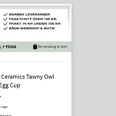
L + YOGA
Din varukorg är tom!
l Ceramics Tawny Owl
 Egg Cup
r
 i lager
krivning: