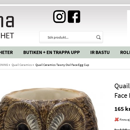
HETER
BUTIKEN + EN TRAPPA UPP
IR BASTU
ROL
DNING
»
Quail Ceramics
»
Quail Ceramics Tawny Owl Face Egg Cup
Quai
Face
165 k
Finns ej
Produktbes