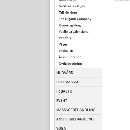
Svenska Bivaxljus
Tell Me More
The Organic Company
Uyuni Lighting
Vaello La Valenciana
Vondels
Våges
Växbo Lin
Åsas Tomtebod
Övrig Inredning
HUDVÅRD
ROLLMASSAGE
IR BASTU
EVENT
MASSAGEBEHANDLING
ANSIKTSBEHANDLING
YOGA