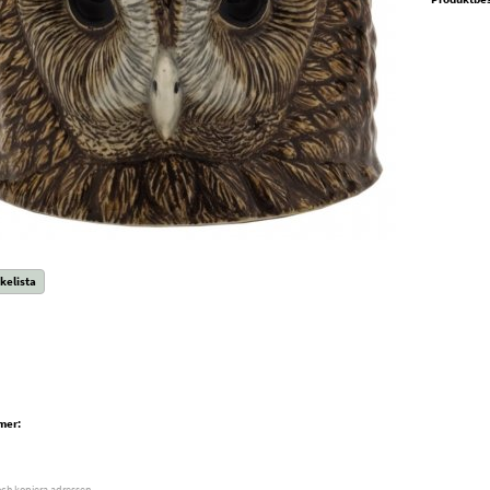
kelista
mer:
och kopiera adressen