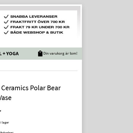
L + YOGA
Din varukorg är tom!
 Ceramics Polar Bear
Vase
r
 i lager
krivning: