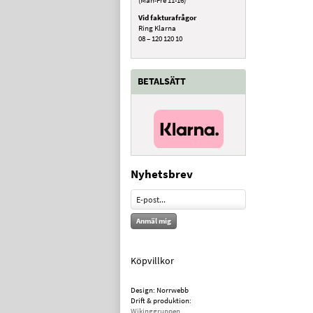
Vid fakturafrågor
Ring Klarna
08 – 120 120 10
BETALSÄTT
Nyhetsbrev
Anmäl mig
Köpvillkor
Design: Norrwebb
Drift & produktion:
Wikinggruppen