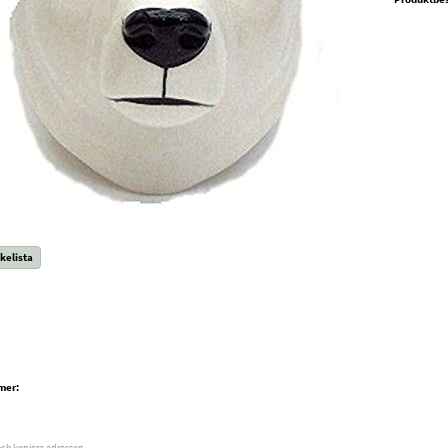
kelista
mer:
och kopiera adressen