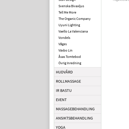
Svenska Bivaxljus
Tell Me More
The Organic Company
Uyuni Lighting
Vaello La Valenciana
Vondels
Våges
Växbo Lin
Åsas Tomtebod
Övrig Inredning
HUDVÅRD
ROLLMASSAGE
IR BASTU
EVENT
MASSAGEBEHANDLING
ANSIKTSBEHANDLING
YOGA