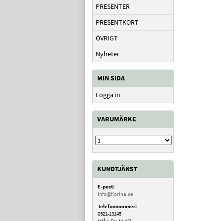
PRESENTER
PRESENTKORT
ÖVRIGT
Nyheter
MIN SIDA
Logga in
VARUMÄRKE
KUNDTJÄNST
E-post:
info@fiorina.se
Telefonnummer:
0521-13145
(Mån-Fre 11-16)