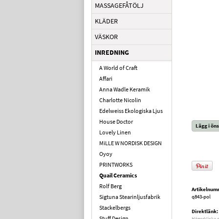
MASSAGEFÅTÖLJ
KLÄDER
VÄSKOR
INREDNING
A World of Craft
Affari
Anna Wadle Keramik
Charlotte Nicolin
Edelweiss Ekologiska Ljus
House Doctor
Lägg i öns
Lovely Linen
MiLLE W NORDISK DESIGN
Oyoy
PRINTWORKS
Quail Ceramics
Rolf Berg
Artikelnum
Sigtuna Stearinljusfabrik
q843-pol
Stackelbergs
Direktlänk:
Stuff Design
Högerklicka 