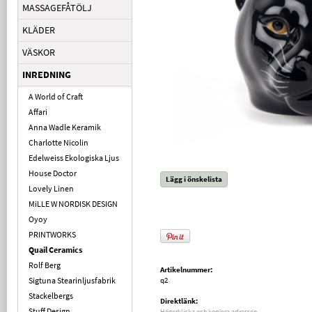
MASSAGEFÅTÖLJ
KLÄDER
VÄSKOR
INREDNING
A World of Craft
Affari
Anna Wadle Keramik
Charlotte Nicolin
Edelweiss Ekologiska Ljus
House Doctor
Lägg i önskelista
Lovely Linen
MiLLE W NORDISK DESIGN
Oyoy
PRINTWORKS
Quail Ceramics
Rolf Berg
Artikelnummer:
Sigtuna Stearinljusfabrik
q2
Stackelbergs
Direktlänk:
Stuff Design
Högerklicka och kopiera adressen