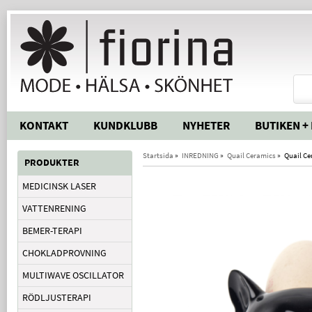
KONTAKT
KUNDKLUBB
NYHETER
BUTIKEN +
Startsida
»
INREDNING
»
Quail Ceramics
»
Quail Ce
PRODUKTER
MEDICINSK LASER
VATTENRENING
BEMER-TERAPI
CHOKLADPROVNING
MULTIWAVE OSCILLATOR
RÖDLJUSTERAPI