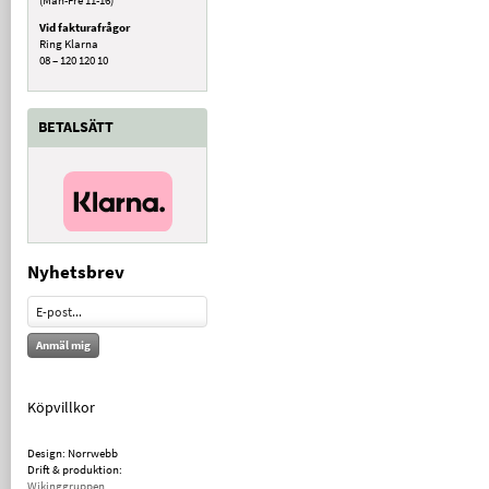
Vid fakturafrågor
Ring Klarna
08 – 120 120 10
BETALSÄTT
Nyhetsbrev
Anmäl mig
Köpvillkor
Design: Norrwebb
Drift & produktion:
Wikinggruppen