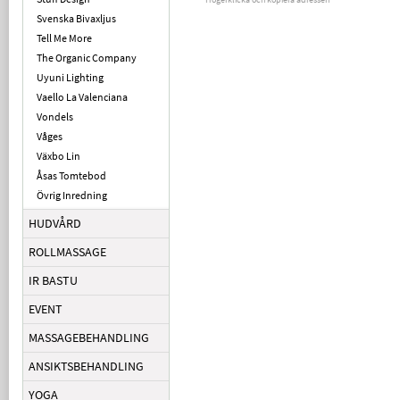
Svenska Bivaxljus
Tell Me More
The Organic Company
Uyuni Lighting
Vaello La Valenciana
Vondels
Våges
Växbo Lin
Åsas Tomtebod
Övrig Inredning
HUDVÅRD
ROLLMASSAGE
IR BASTU
EVENT
MASSAGEBEHANDLING
ANSIKTSBEHANDLING
YOGA